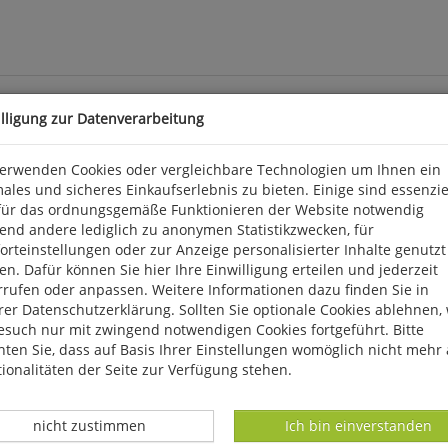
illigung zur Datenverarbeitung
verwenden Cookies oder vergleichbare Technologien um Ihnen ein
ales und sicheres Einkaufserlebnis zu bieten. Einige sind essenzie
für das ordnungsgemäße Funktionieren der Website notwendig
sekten. Wer mehr über sie erfahren will, findet in diesem Tasche
end andere lediglich zu anonymen Statistikzwecken, für
cht nur deren Merkmale und Verbreitung, sondern auch die Leben
rteinstellungen oder zur Anzeige personalisierter Inhalte genutzt
dieses Buch einen erfolgreichen Zugang zu dieser spannenden Insek
n. Dafür können Sie hier Ihre Einwilligung erteilen und jederzeit
S., ca. 600 farb. Abb., geb., 12 x 19 cm. Best.-Nr. 494-01633
rrufen oder anpassen. Weitere Informationen dazu finden Sie in
er Datenschutzerklärung. Sollten Sie optionale Cookies ablehnen,
esuch nur mit zwingend notwendigen Cookies fortgeführt. Bitte
, D 56291 Wiebelsheim, kontakt@quelle-meyer.de
ten Sie, dass auf Basis Ihrer Einstellungen womöglich nicht mehr 
ionalitäten der Seite zur Verfügung stehen.
Datenverarbeitung -
Datenverarbeitung -
nicht zustimmen
Ich bin einverstanden