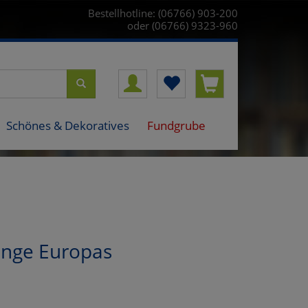
Bestellhotline: (06766) 903-200
oder (06766) 9323-960
Schönes & Dekoratives
Fundgrube
inge Europas