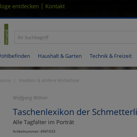
|
loge entdecken
Kontakt
Wohlbefinden
Haushalt & Garten
Technik & Freizeit
Fauna
Insekten & andere Wirbellose
Wolfgang Willner
Taschenlexikon der Schmetterl
Alle Tagfalter im Porträt
Artikelnummer: 4941633