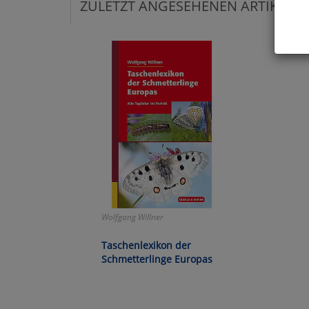
ZULETZT ANGESEHENEN ARTIKEL:
Hier 
Cook
fortg
nicht
Selbs
anpa
Ko
Wa
Wolfgang Willner
Pe
Taschenlexikon der
Schmetterlinge Europas
Ma