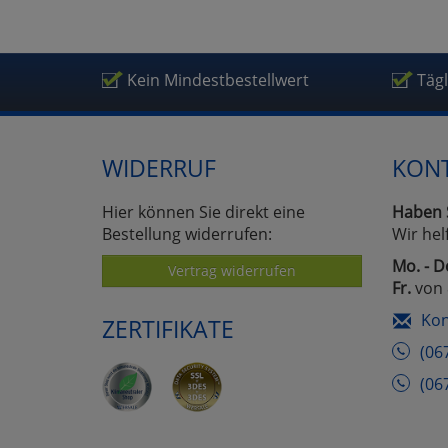
Um
Kein Mindestbestellwert
Täg
WIDERRUF
KON
Hier können Sie direkt eine
Haben 
Bestellung widerrufen:
Wir hel
Mo. - D
Vertrag widerrufen
Fr.
von 
Kon
ZERTIFIKATE
(06
(06