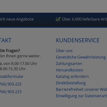
fragetools
lich neue Angebote
Über 6.000 lieferbare Art
Cookies
Cookies
Alle Akzeptieren
Einstellungen speichern
zu Haupptseite Zustimmung D
zurück
TAKT
KUNDENSERVICE
Sie Fragen?
Über uns
fen Ihnen gerne weiter.
Gesetzliche Gewährleistung
o.
von 8.00-17.00 Uhr
Zahlungsarten
8.00-15.30 Uhr
Versandkosten
taktformular
Katalog anfordern
Direktbestellung
766) 903-225
Barrierefreiheit unserer We
766) 903-223
Einwilligung zur Datenverar