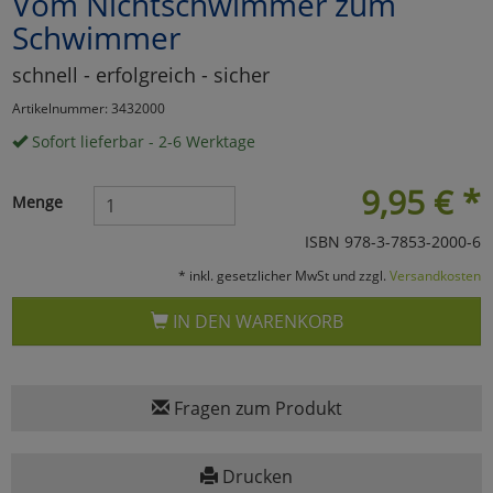
Vom Nichtschwimmer zum
Schwimmer
Marketing
schnell - erfolgreich - sicher
Umfragetools
Artikelnummer: 3432000
Sofort lieferbar - 2-6 Werktage
Cookies
Alle Akzeptieren
9,95
€
*
Menge
Cookies
Einstellungen speichern
ISBN 978-3-7853-2000-6
* inkl. gesetzlicher MwSt und zzgl.
Versandkosten
zu Haupptseite Zustimmun
zurück
IN DEN WARENKORB
Fragen zum Produkt
Drucken