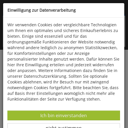
Kompletten Head der Seite überspringen
(06766) 903-200
oder (06766) 9323-960
Einwilligung zur Datenverarbeitung
Wir verwenden Cookies oder vergleichbare Technologien
um Ihnen ein optimales und sicheres Einkaufserlebnis zu
bieten. Einige sind essenziell und für das
ordnungsgemäße Funktionieren der Website notwendig
während andere lediglich zu anonymen Statistikzwecken,
für Komforteinstellungen oder zur Anzeige
personalisierter Inhalte genutzt werden. Dafür können Sie
Startseite
Bücher
Limpert Verlag
hier Ihre Einwilligung erteilen und jederzeit widerrufen
Kindergarten, Schule- und Vereinssport
Wassersport
oder anpassen. Weitere Informationen dazu finden Sie in
unserer Datenschutzerklärung. Sollten Sie optionale
Vom Nichtschwimmer zum Schwimmer
Cookies ablehnen, wird Ihr Besuch nur mit zwingend
notwendigen Cookies fortgeführt. Bitte beachten Sie, dass
auf Basis Ihrer Einstellungen womöglich nicht mehr alle
Funktionalitäten der Seite zur Verfügung stehen.
Datenverarbeitung -
Ich bin einverstanden
Datenverarbeitung -