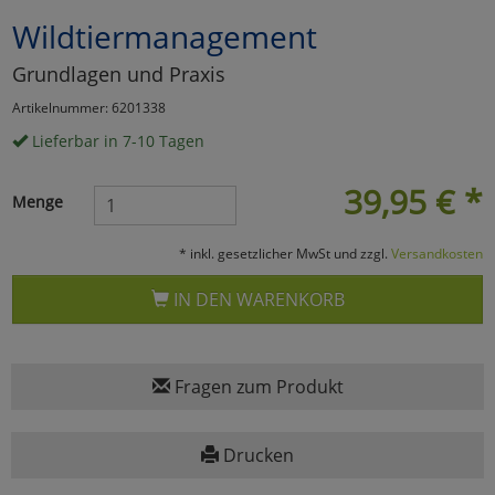
Wildtiermanagement
Marketing
Grundlagen und Praxis
Umfragetools
Artikelnummer: 6201338
Lieferbar in 7-10 Tagen
Cookies
Alle Akzeptieren
39,95
€
*
Menge
Cookies
Einstellungen speichern
* inkl. gesetzlicher MwSt und zzgl.
Versandkosten
zu Haupptseite Zustimmun
zurück
IN DEN WARENKORB
Fragen zum Produkt
Drucken