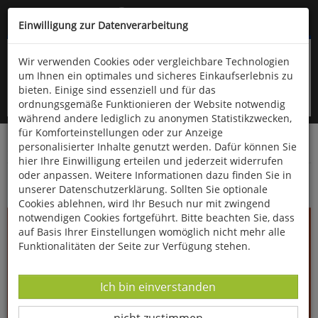
Kompletten Head der Seite überspringen
(06766) 903-200
oder (06766) 9323-960
Einwilligung zur Datenverarbeitung
Wir verwenden Cookies oder vergleichbare Technologien
um Ihnen ein optimales und sicheres Einkaufserlebnis zu
bieten. Einige sind essenziell und für das
ordnungsgemäße Funktionieren der Website notwendig
während andere lediglich zu anonymen Statistikzwecken,
für Komforteinstellungen oder zur Anzeige
personalisierter Inhalte genutzt werden. Dafür können Sie
Startseite
Bücher
Biologie allgemein
Zoologie
hier Ihre Einwilligung erteilen und jederzeit widerrufen
oder anpassen. Weitere Informationen dazu finden Sie in
Wildtiermanagement
unserer Datenschutzerklärung. Sollten Sie optionale
Cookies ablehnen, wird Ihr Besuch nur mit zwingend
notwendigen Cookies fortgeführt. Bitte beachten Sie, dass
auf Basis Ihrer Einstellungen womöglich nicht mehr alle
Funktionalitäten der Seite zur Verfügung stehen.
Datenverarbeitung -
Ich bin einverstanden
Datenverarbeitung -