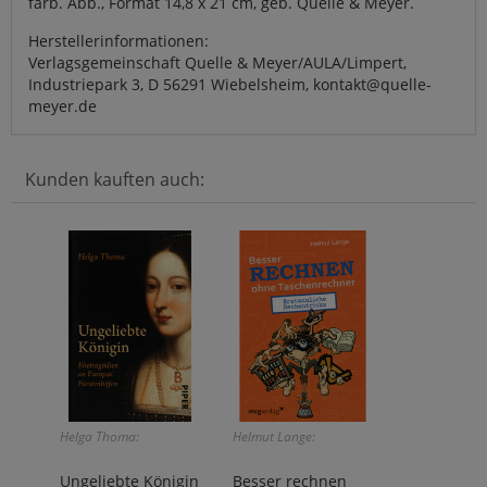
farb. Abb., Format 14,8 x 21 cm, geb. Quelle & Meyer.
Herstellerinformationen:
Verlagsgemeinschaft Quelle & Meyer/AULA/Limpert,
Industriepark 3, D 56291 Wiebelsheim, kontakt@quelle-
meyer.de
Kunden kauften auch:
Helga Thoma:
Helmut Lange:
Ungeliebte Königin
Besser rechnen