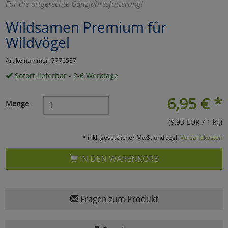
Für die artgerechte Ganzjahresfütterung!
Marketing
Wildsamen Premium für
Wildvögel
Umfragetools
Artikelnummer: 7776587
Sofort lieferbar - 2-6 Werktage
Cookies
Alle Akzeptieren
6,95
€
*
Menge
Cookies
Einstellungen speichern
(9,93 EUR / 1 kg)
zu Haupptseite Zustimmun
zurück
* inkl. gesetzlicher MwSt und zzgl.
Versandkosten
IN DEN WARENKORB
Fragen zum Produkt