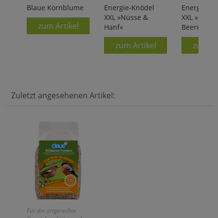
Blaue Kornblume
Energie-Knödel
Energie-Kn
XXL »Nüsse &
XXL »Insek
zum Artikel
Hanf«
Beeren«
zum Artikel
zum Ar
Zuletzt angesehenen Artikel:
Für die artgerechte