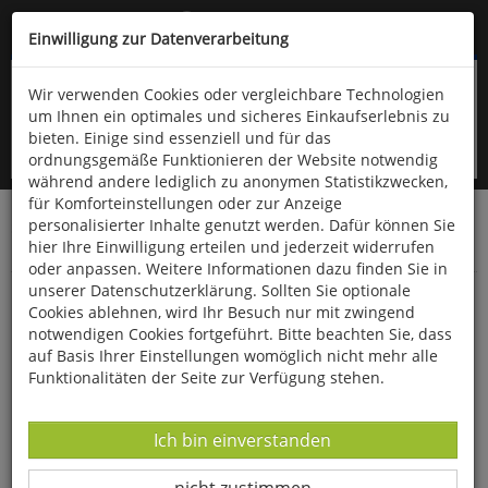
Kompletten Head der Seite überspringen
(06766) 903-200
oder (06766) 9323-960
Einwilligung zur Datenverarbeitung
Wir verwenden Cookies oder vergleichbare Technologien
um Ihnen ein optimales und sicheres Einkaufserlebnis zu
bieten. Einige sind essenziell und für das
ordnungsgemäße Funktionieren der Website notwendig
während andere lediglich zu anonymen Statistikzwecken,
für Komforteinstellungen oder zur Anzeige
personalisierter Inhalte genutzt werden. Dafür können Sie
Startseite
Haushalt & Garten
Vogelfutter & Zubehör
hier Ihre Einwilligung erteilen und jederzeit widerrufen
Vogelfutter
oder anpassen. Weitere Informationen dazu finden Sie in
unserer Datenschutzerklärung. Sollten Sie optionale
Wildsamen Premium für Wildvögel
Cookies ablehnen, wird Ihr Besuch nur mit zwingend
notwendigen Cookies fortgeführt. Bitte beachten Sie, dass
auf Basis Ihrer Einstellungen womöglich nicht mehr alle
Funktionalitäten der Seite zur Verfügung stehen.
Datenverarbeitung -
Ich bin einverstanden
Datenverarbeitung -