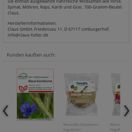
Sie enthält ausgewählte nährreiche Wildsamen wie Hirse,
Spinat, Möhren, Raps, Kardi und Gras. 700-Gramm-Beutel.
Claus.
Herstellerinformationen:
Claus GmbH, Friedensau 11, D 67117 Limburgerhof,
info@claus-futter.de
Kunden kauften auch:
Wertvolles Ganzjahres-
Wertvolles Ga
Vogelfutter!
Vogelfutter!