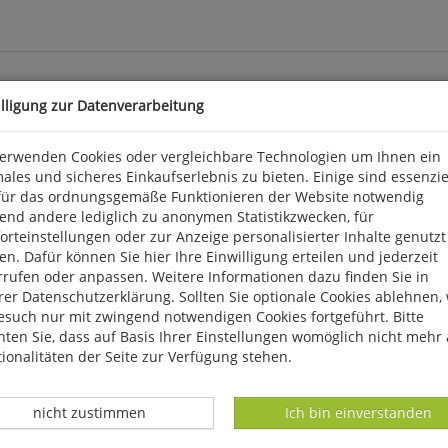
illigung zur Datenverarbeitung
verwenden Cookies oder vergleichbare Technologien um Ihnen ein
ales und sicheres Einkaufserlebnis zu bieten. Einige sind essenzie
om Leben und Wirken der Wikinger noch heute eine gewisse Faszin
für das ordnungsgemäße Funktionieren der Website notwendig
von ihrer Religion bis zu ihrer Gesellschaftsstruktur, von ihren E
end andere lediglich zu anonymen Statistikzwecken, für
und Karten veranschaulichen den Text. 2013. 192 S., zahlr. farbige
rteinstellungen oder zur Anzeige personalisierter Inhalte genutzt
n. Dafür können Sie hier Ihre Einwilligung erteilen und jederzeit
rrufen oder anpassen. Weitere Informationen dazu finden Sie in
er Datenschutzerklärung. Sollten Sie optionale Cookies ablehnen,
kisch-Crumbach, shop@edition-xxl.de
esuch nur mit zwingend notwendigen Cookies fortgeführt. Bitte
ten Sie, dass auf Basis Ihrer Einstellungen womöglich nicht mehr 
ionalitäten der Seite zur Verfügung stehen.
Datenverarbeitung -
Datenverarbeitung -
nicht zustimmen
Ich bin einverstanden