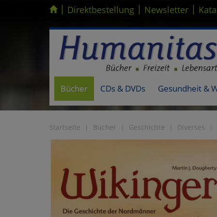
|
|
|
Kompletten Head der Seite überspringen
Direktbestellung
Newsletter
Kata
Bücher
CDs & DVDs
Gesundheit & 
Startseite
Bücher
Geschichte
Diverses