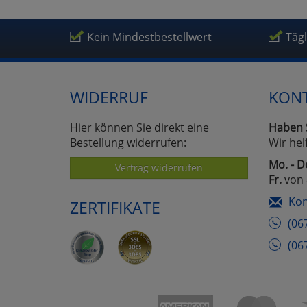
Um
Kein Mindestbestellwert
Täg
WIDERRUF
KON
Hier können Sie direkt eine
Haben 
Bestellung widerrufen:
Wir hel
Mo. - D
Vertrag widerrufen
Fr.
von 
Kon
ZERTIFIKATE
(06
(06