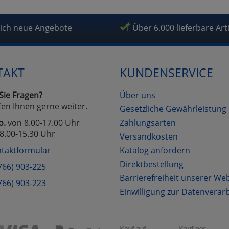
fragetools
lich neue Angebote
Über 6.000 lieferbare Art
Cookies
Cookies
Alle Akzeptieren
Einstellungen speichern
TAKT
KUNDENSERVICE
zu Haupptseite Zustimmung D
zurück
Sie Fragen?
Über uns
fen Ihnen gerne weiter.
Gesetzliche Gewährleistung
o.
von 8.00-17.00 Uhr
Zahlungsarten
8.00-15.30 Uhr
Versandkosten
taktformular
Katalog anfordern
Direktbestellung
766) 903-225
Barrierefreiheit unserer We
766) 903-223
Einwilligung zur Datenverar