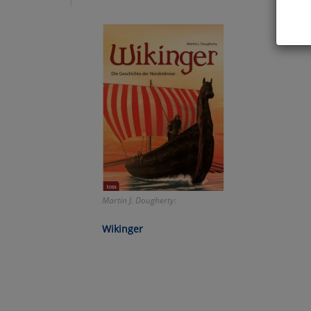
Hier 
Cook
fortg
nicht
Selbs
anpa
Ko
Martin J. Dougherty:
Wa
Wikinger
Pe
Ma