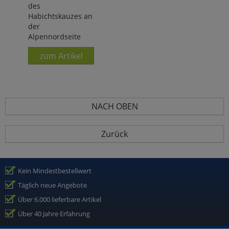
des
Habichtskauzes an
der
Alpennordseite
zum Artikel
NACH OBEN
Zurück
Kein Mindestbestellwert
Täglich neue Angebote
Über 6.000 lieferbare Artikel
Über 40 Jahre Erfahrung