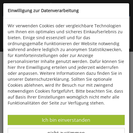
Kompletten Head der Seite überspringen
(06766) 903-200
oder (06766) 9323-960
Einwilligung zur Datenverarbeitung
Wir verwenden Cookies oder vergleichbare Technologien
um Ihnen ein optimales und sicheres Einkaufserlebnis zu
bieten. Einige sind essenziell und für das
ordnungsgemäße Funktionieren der Website notwendig
während andere lediglich zu anonymen Statistikzwecken,
für Komforteinstellungen oder zur Anzeige
personalisierter Inhalte genutzt werden. Dafür können Sie
Startseite
Bücher
Downloads
Zeitschriften
hier Ihre Einwilligung erteilen und jederzeit widerrufen
Der Falke
oder anpassen. Weitere Informationen dazu finden Sie in
unserer Datenschutzerklärung. Sollten Sie optionale
Wiederansiedlung des Habichtskauzes an der
Cookies ablehnen, wird Ihr Besuch nur mit zwingend
Alpennordseite
notwendigen Cookies fortgeführt. Bitte beachten Sie, dass
auf Basis Ihrer Einstellungen womöglich nicht mehr alle
Funktionalitäten der Seite zur Verfügung stehen.
Datenverarbeitung -
Ich bin einverstanden
Datenverarbeitung -