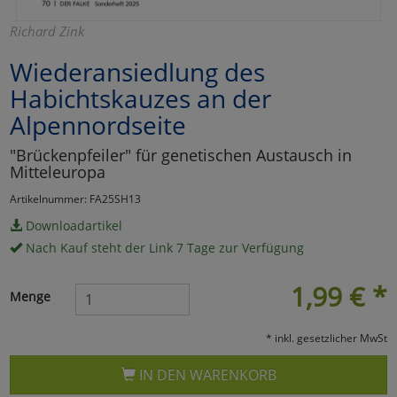
Marketing
Richard Zink
Wiederansiedlung des
Umfragetools
Habichtskauzes an der
Alpennordseite
Cookies
Alle Akzeptieren
"Brückenpfeiler" für genetischen Austausch in
Mitteleuropa
Cookies
Einstellungen speichern
Artikelnummer: FA25SH13
zu Haupptseite Zustimmun
Downloadartikel
zurück
Nach Kauf steht der Link 7 Tage zur Verfügung
1,99
€
*
Menge
* inkl. gesetzlicher MwSt
IN DEN WARENKORB