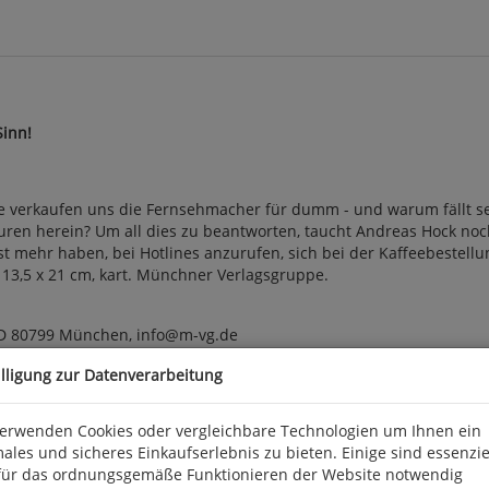
Sinn!
verkaufen uns die Fernsehmacher für dumm - und warum fällt selb
turen herein? Um all dies zu beantworten, taucht Andreas Hock noch
ust mehr haben, bei Hotlines anzurufen, sich bei der Kaffeebestel
 13,5 x 21 cm, kart. Münchner Verlagsgruppe.
D 80799 München, info@m-vg.de
illigung zur Datenverarbeitung
verwenden Cookies oder vergleichbare Technologien um Ihnen ein
ales und sicheres Einkaufserlebnis zu bieten. Einige sind essenzie
für das ordnungsgemäße Funktionieren der Website notwendig