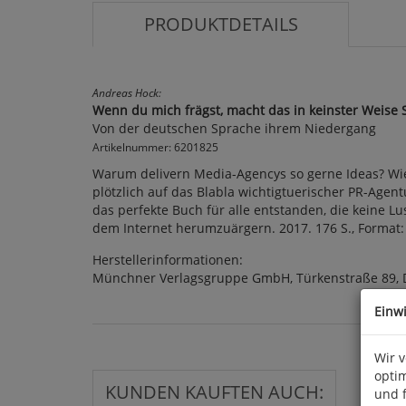
PRODUKTDETAILS
Andreas Hock:
Wenn du mich frägst, macht das in keinster Weise 
Von der deutschen Sprache ihrem Niedergang
Artikelnummer: 6201825
Warum delivern Media-Agencys so gerne Ideas? Wie 
plötzlich auf das Blabla wichtigtuerischer PR-Agen
das perfekte Buch für alle entstanden, die keine L
dem Internet herumzuärgern. 2017. 176 S., Format:
Herstellerinformationen:
Münchner Verlagsgruppe GmbH, Türkenstraße 89, 
Einw
Wir 
optim
KUNDEN KAUFTEN AUCH:
und 