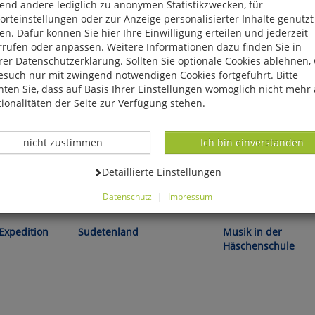
end andere lediglich zu anonymen Statistikzwecken, für
rteinstellungen oder zur Anzeige personalisierter Inhalte genutzt
n. Dafür können Sie hier Ihre Einwilligung erteilen und jederzeit
rrufen oder anpassen. Weitere Informationen dazu finden Sie in
er Datenschutzerklärung. Sollten Sie optionale Cookies ablehnen,
esuch nur mit zwingend notwendigen Cookies fortgeführt. Bitte
ten Sie, dass auf Basis Ihrer Einstellungen womöglich nicht mehr 
ionalitäten der Seite zur Verfügung stehen.
Datenverarbeitung -
Datenverarbeitung -
nicht zustimmen
Ich bin einverstanden
Datenverarbeitung -
Detaillierte Einstellungen
Datenschutz
|
Impressum
mboldt:
Harald Saul:
Anne und Rudolf Mühlha
können Sie alle optionalen Cookies einstellen. Sollten Sie optionale
ies ablehnen, wird Ihr Besuch nur mit zwingend notwendigen Cook
Expedition
Sudetenland
Musik in der
eführt. Bitte beachten Sie, dass auf Basis Ihrer Einstellungen womö
Häschenschule
 mehr alle Funktionalitäten der Seite zur Verfügung stehen.
tverständlich können Sie die Einstellungen jederzeit widerrufen o
ssen.