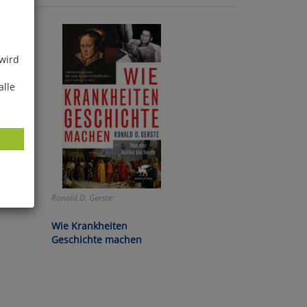
 wird
alle
us:
Ronald D. Gerste:
ies
Wie Krankheiten
glich
Geschichte machen
der