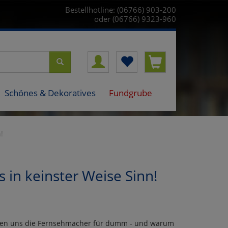
Bestellhotline: (06766) 903-200
oder (06766) 9323-960
Schönes & Dekoratives
Fundgrube
!
 in keinster Weise Sinn!
ufen uns die Fernsehmacher für dumm - und warum