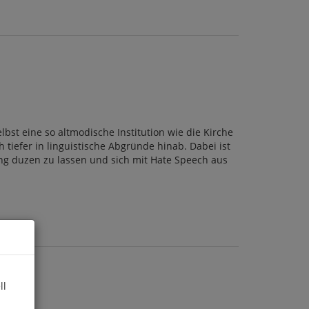
st eine so altmodische Institution wie die Kirche
 tiefer in linguistische Abgründe hinab. Dabei ist
lung duzen zu lassen und sich mit Hate Speech aus
ll