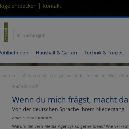
|
loge entdecken
Kontakt
Wohlbefinden
Haushalt & Garten
Technik & Freizeit
schaften
Wenn du mich frägst, macht das in keinster Weise Sinn
Andreas Hock:
Wenn du mich frägst, macht das
Von der deutschen Sprache ihrem Niedergang
Artikelnummer: 6201825
Warum delivern Media-Agencys so gerne Ideas? Wie verka