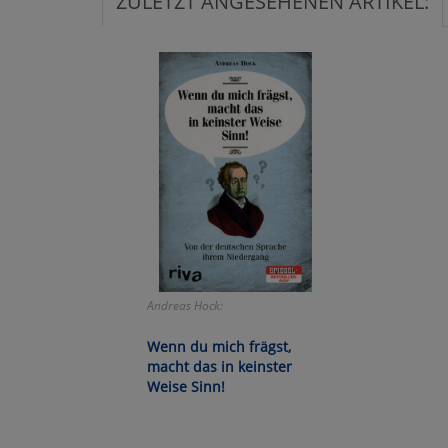
ZULETZT ANGESEHENEN ARTIKEL:
Ko
Wa
Pe
Ma
Um
Andreas Hock:
Wenn du mich frägst,
macht das in keinster
Weise Sinn!