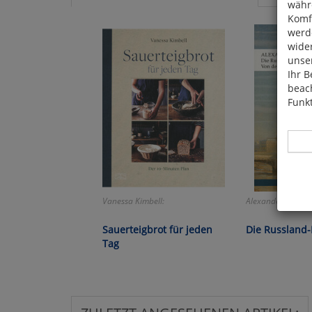
währ
Komfo
werde
wide
unser
Ihr B
beach
Funkt
Vanessa Kimbell:
Alexander von Hu
Hier 
Cook
Sauerteigbrot für jeden
Die Russland-
fortg
Tag
nicht
Selbs
anpa