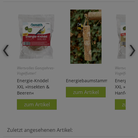
Wertvolles Ganzjahres-
Wertvolles Ga
Vogelfutter!
Vogelfutter!
Energie-Knödel
Energiebaumstamm
Energie-Kn
XXL »Insekten &
XXL »Nüsse
zum Artikel
Beeren«
Hanf«
zum Artikel
zum Ar
Zuletzt angesehenen Artikel: