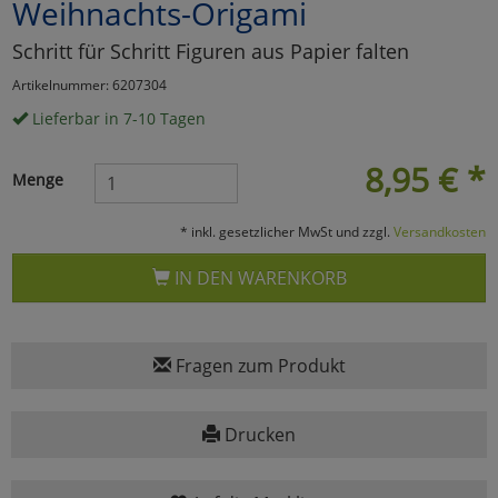
Weihnachts-Origami
Marketing
Schritt für Schritt Figuren aus Papier falten
Artikelnummer: 6207304
Umfragetools
Lieferbar in 7-10 Tagen
8,95
€
*
Menge
Cookies
Alle Akzeptieren
* inkl. gesetzlicher MwSt und zzgl.
Versandkosten
Cookies
Einstellungen speichern
IN DEN WARENKORB
zu Haupptseite Zustimmun
zurück
Fragen zum Produkt
Drucken