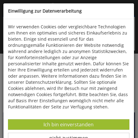
Kompletten Head der Seite überspringen
(06766) 903-200
oder (06766) 9323-960
Einwilligung zur Datenverarbeitung
Wir verwenden Cookies oder vergleichbare Technologien
um Ihnen ein optimales und sicheres Einkaufserlebnis zu
bieten. Einige sind essenziell und für das
ordnungsgemäße Funktionieren der Website notwendig
während andere lediglich zu anonymen Statistikzwecken,
für Komforteinstellungen oder zur Anzeige
personalisierter Inhalte genutzt werden. Dafür können Sie
Startseite
Bücher
Advent & Weihnachten
hier Ihre Einwilligung erteilen und jederzeit widerrufen
oder anpassen. Weitere Informationen dazu finden Sie in
Weihnachts-Origami
unserer Datenschutzerklärung. Sollten Sie optionale
Cookies ablehnen, wird Ihr Besuch nur mit zwingend
notwendigen Cookies fortgeführt. Bitte beachten Sie, dass
auf Basis Ihrer Einstellungen womöglich nicht mehr alle
Funktionalitäten der Seite zur Verfügung stehen.
Datenverarbeitung -
Ich bin einverstanden
Datenverarbeitung -