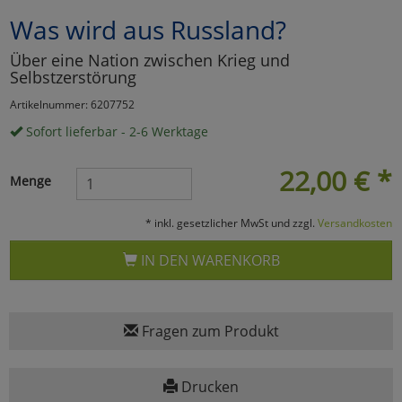
Was wird aus Russland?
Marketing
Über eine Nation zwischen Krieg und
Selbstzerstörung
Umfragetools
Artikelnummer: 6207752
Sofort lieferbar - 2-6 Werktage
Cookies
Alle Akzeptieren
22,00
€
*
Menge
Cookies
Einstellungen speichern
* inkl. gesetzlicher MwSt und zzgl.
Versandkosten
zu Haupptseite Zustimmun
zurück
IN DEN WARENKORB
Fragen zum Produkt
Drucken