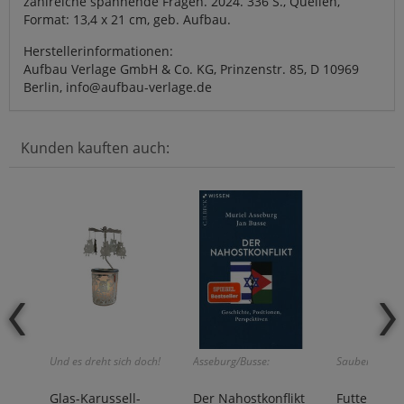
zahlreiche spannende Fragen. 2024. 336 S., Quellen,
Format: 13,4 x 21 cm, geb. Aufbau.
Herstellerinformationen:
Aufbau Verlage GmbH & Co. KG, Prinzenstr. 85, D 10969
Berlin, info@aufbau-verlage.de
Kunden kauften auch:
Und es dreht sich doch!
Asseburg/Busse:
Sauber und hy
Glas-Karussell-
Der Nahostkonflikt
Futtersäul