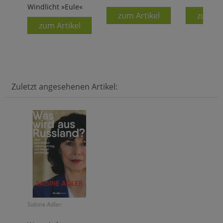
Windlicht »Eule«
zum Artikel
zum Ar
zum Artikel
Zuletzt angesehenen Artikel:
Sabine Adler: