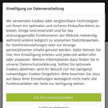
Kompletten Head der Seite überspringen
(06766) 903-200
oder (06766) 9323-960
Einwilligung zur Datenverarbeitung
Wir verwenden Cookies oder vergleichbare Technologien
um Ihnen ein optimales und sicheres Einkaufserlebnis zu
bieten. Einige sind essenziell und für das
ordnungsgemäße Funktionieren der Website notwendig
während andere lediglich zu anonymen Statistikzwecken,
für Komforteinstellungen oder zur Anzeige
personalisierter Inhalte genutzt werden. Dafür können Sie
Startseite
Bücher
Geschichte
Zeitgeschichte
hier Ihre Einwilligung erteilen und jederzeit widerrufen
oder anpassen. Weitere Informationen dazu finden Sie in
Was wird aus Russland?
unserer Datenschutzerklärung. Sollten Sie optionale
Cookies ablehnen, wird Ihr Besuch nur mit zwingend
notwendigen Cookies fortgeführt. Bitte beachten Sie, dass
auf Basis Ihrer Einstellungen womöglich nicht mehr alle
Funktionalitäten der Seite zur Verfügung stehen.
Datenverarbeitung -
Ich bin einverstanden
Datenverarbeitung -