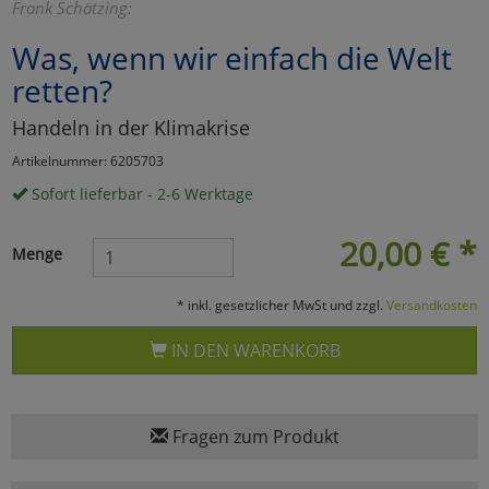
Frank Schätzing:
Marketing
Was, wenn wir einfach die Welt
retten?
Umfragetools
Handeln in der Klimakrise
Artikelnummer: 6205703
Cookies
Alle Akzeptieren
Sofort lieferbar - 2-6 Werktage
Cookies
Einstellungen speichern
20,00
€
*
Menge
zu Haupptseite Zustimmun
zurück
* inkl. gesetzlicher MwSt und zzgl.
Versandkosten
IN DEN WARENKORB
Fragen zum Produkt