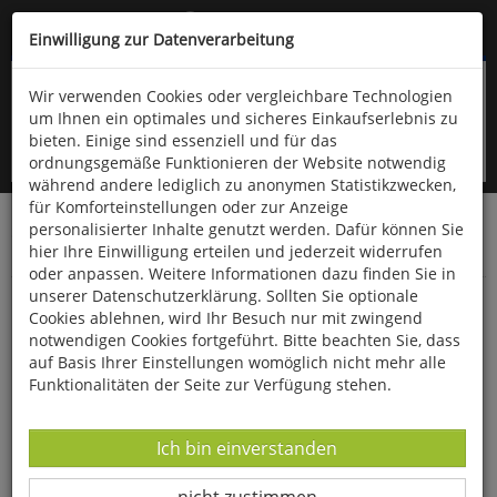
Kompletten Head der Seite überspringen
(06766) 903-200
oder (06766) 9323-960
Einwilligung zur Datenverarbeitung
Wir verwenden Cookies oder vergleichbare Technologien
um Ihnen ein optimales und sicheres Einkaufserlebnis zu
bieten. Einige sind essenziell und für das
ordnungsgemäße Funktionieren der Website notwendig
während andere lediglich zu anonymen Statistikzwecken,
für Komforteinstellungen oder zur Anzeige
personalisierter Inhalte genutzt werden. Dafür können Sie
Startseite
Bücher
Biologie allgemein
hier Ihre Einwilligung erteilen und jederzeit widerrufen
Ökologie & Naturschutz
oder anpassen. Weitere Informationen dazu finden Sie in
unserer Datenschutzerklärung. Sollten Sie optionale
Was, wenn wir einfach die Welt retten?
Cookies ablehnen, wird Ihr Besuch nur mit zwingend
notwendigen Cookies fortgeführt. Bitte beachten Sie, dass
auf Basis Ihrer Einstellungen womöglich nicht mehr alle
Funktionalitäten der Seite zur Verfügung stehen.
Datenverarbeitung -
Ich bin einverstanden
Datenverarbeitung -