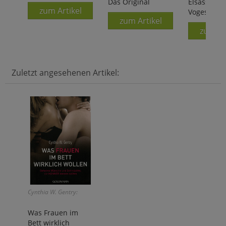
Das Original
Elsass und
zum Artikel
Vogesen
zum Artikel
zum Ar
Zuletzt angesehenen Artikel:
Cynthia W. Gentry:
Was Frauen im
Bett wirklich