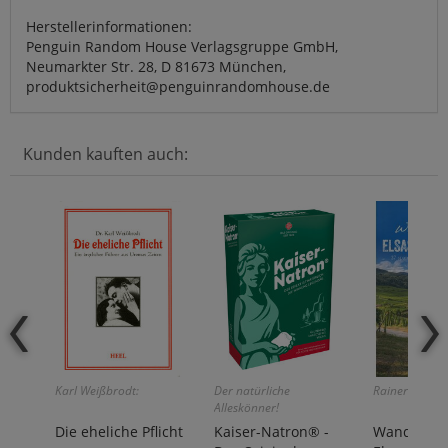
Herstellerinformationen:
Penguin Random House Verlagsgruppe GmbH,
Neumarkter Str. 28, D 81673 München,
produktsicherheit@penguinrandomhouse.de
Kunden kauften auch:
Karl Weißbrodt:
Der natürliche
Rainer D. Kröll
Alleskönner!
Die eheliche Pflicht
Kaiser-Natron® -
Wanderge