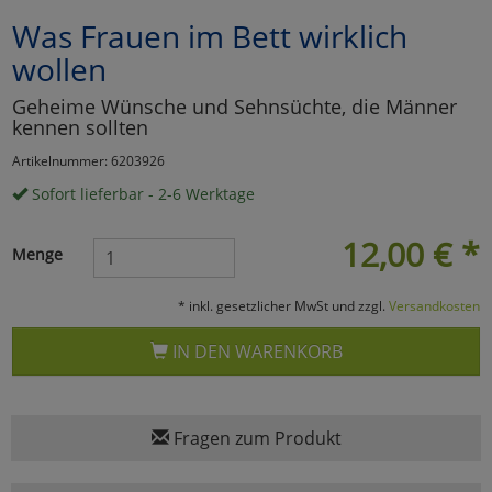
Was Frauen im Bett wirklich
Marketing
wollen
Umfragetools
Geheime Wünsche und Sehnsüchte, die Männer
kennen sollten
Artikelnummer: 6203926
Cookies
Alle Akzeptieren
Sofort lieferbar - 2-6 Werktage
Cookies
Einstellungen speichern
12,00
€
*
Menge
zu Haupptseite Zustimmun
zurück
* inkl. gesetzlicher MwSt und zzgl.
Versandkosten
IN DEN WARENKORB
Fragen zum Produkt