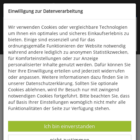
Kompletten Head der Seite überspringen
(06766) 903-200
oder (06766) 9323-960
Einwilligung zur Datenverarbeitung
Wir verwenden Cookies oder vergleichbare Technologien
um Ihnen ein optimales und sicheres Einkaufserlebnis zu
bieten. Einige sind essenziell und für das
ordnungsgemäße Funktionieren der Website notwendig
während andere lediglich zu anonymen Statistikzwecken,
für Komforteinstellungen oder zur Anzeige
personalisierter Inhalte genutzt werden. Dafür können Sie
Startseite
Bücher
Verschiedene Sachgebiete
hier Ihre Einwilligung erteilen und jederzeit widerrufen
oder anpassen. Weitere Informationen dazu finden Sie in
Was Frauen im Bett wirklich wollen
unserer Datenschutzerklärung. Sollten Sie optionale
Cookies ablehnen, wird Ihr Besuch nur mit zwingend
notwendigen Cookies fortgeführt. Bitte beachten Sie, dass
auf Basis Ihrer Einstellungen womöglich nicht mehr alle
Funktionalitäten der Seite zur Verfügung stehen.
Datenverarbeitung -
Ich bin einverstanden
Datenverarbeitung -