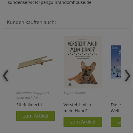
kundenservice@penguinrandomhouse.de
Kunden kauften auch:
Zusammenklappbar!
Sophie Collins:
Ideal auch für
unterwegs!
Stiefelknecht
Versteht mich
Die erstau
mein Hund?
Welt der Ti
zum Artikel
zum Artikel
zum Ar