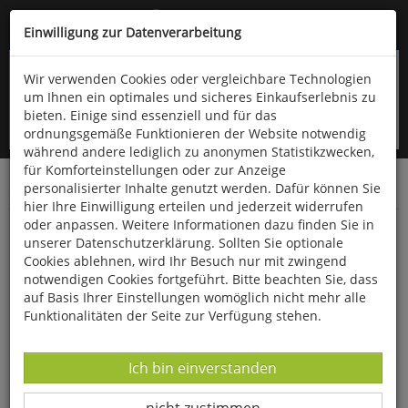
Kompletten Head der Seite überspringen
(06766) 903-200
oder (06766) 9323-960
Einwilligung zur Datenverarbeitung
Wir verwenden Cookies oder vergleichbare Technologien
um Ihnen ein optimales und sicheres Einkaufserlebnis zu
bieten. Einige sind essenziell und für das
ordnungsgemäße Funktionieren der Website notwendig
während andere lediglich zu anonymen Statistikzwecken,
für Komforteinstellungen oder zur Anzeige
personalisierter Inhalte genutzt werden. Dafür können Sie
Startseite
Bücher
Naturwissenschaften
Physik
hier Ihre Einwilligung erteilen und jederzeit widerrufen
oder anpassen. Weitere Informationen dazu finden Sie in
Warum Ballons steigen und Äpfel fallen
unserer Datenschutzerklärung. Sollten Sie optionale
Cookies ablehnen, wird Ihr Besuch nur mit zwingend
notwendigen Cookies fortgeführt. Bitte beachten Sie, dass
auf Basis Ihrer Einstellungen womöglich nicht mehr alle
Funktionalitäten der Seite zur Verfügung stehen.
Datenverarbeitung -
Ich bin einverstanden
Datenverarbeitung -