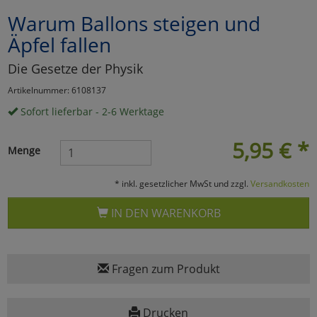
Warum Ballons steigen und
Marketing
Äpfel fallen
Umfragetools
Die Gesetze der Physik
Artikelnummer: 6108137
Sofort lieferbar - 2-6 Werktage
Cookies
Alle Akzeptieren
5,95
€
*
Cookies
Einstellungen speichern
Menge
zu Haupptseite Zustimmun
zurück
* inkl. gesetzlicher MwSt und zzgl.
Versandkosten
IN DEN WARENKORB
Fragen zum Produkt
Drucken