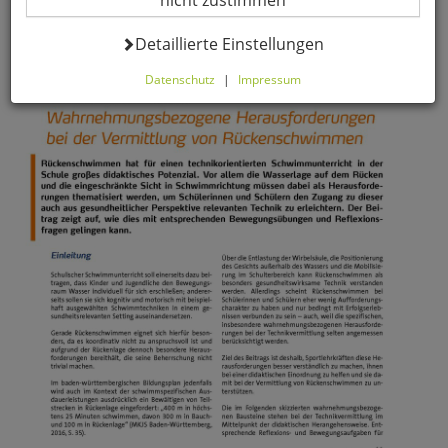
nicht zustimmen
Datenverarbeitung -
Detaillierte Einstellungen
Datenschutz
|
Impressum
Hier können Sie alle optionalen Cookies einstellen. Sollten
Sie optionale Cookies ablehnen, wird Ihr Besuch nur mit
zwingend notwendigen Cookies fortgeführt. Bitte
beachten Sie, dass auf Basis Ihrer Einstellungen
womöglich nicht mehr alle Funktionalitäten der Seite zur
Verfügung stehen. Selbstverständlich können Sie die
Einstellungen jederzeit widerrufen oder anpassen.
Komfortfunktionen
Warenkorb für nächsten Besuch
speichern
Persönliche Begrüßung