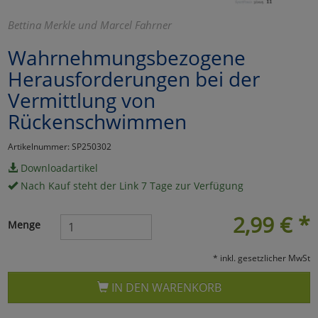
Marketing
Bettina Merkle und Marcel Fahrner
Wahrnehmungsbezogene
Umfragetools
Herausforderungen bei der
Vermittlung von
Rückenschwimmen
Cookies
Alle Akzeptieren
Artikelnummer: SP250302
Cookies
Einstellungen speichern
Downloadartikel
zu Haupptseite Zustimmun
zurück
Nach Kauf steht der Link 7 Tage zur Verfügung
2,99
€
*
Menge
* inkl. gesetzlicher MwSt
IN DEN WARENKORB