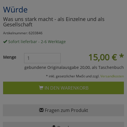
Würde
Marketing
Was uns stark macht - als Einzelne und als
Gesellschaft
Umfragetools
Artikelnummer: 6203846
Sofort lieferbar - 2-6 Werktage
Cookies
Alle Akzeptieren
15,00
€
*
Menge
Cookies
Einstellungen speichern
gebundene Originalausgabe 20,00, als Taschenbuch
zu Haupptseite Zustimmun
zurück
* inkl. gesetzlicher MwSt und zzgl.
Versandkosten
IN DEN WARENKORB
Fragen zum Produkt