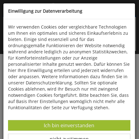
Kompletten Head der Seite überspringen
(06766) 903-200
oder (06766) 9323-960
Einwilligung zur Datenverarbeitung
Wir verwenden Cookies oder vergleichbare Technologien
um Ihnen ein optimales und sicheres Einkaufserlebnis zu
bieten. Einige sind essenziell und für das
ordnungsgemäße Funktionieren der Website notwendig
während andere lediglich zu anonymen Statistikzwecken,
für Komforteinstellungen oder zur Anzeige
personalisierter Inhalte genutzt werden. Dafür können Sie
Startseite
Bücher
Philosophie
hier Ihre Einwilligung erteilen und jederzeit widerrufen
oder anpassen. Weitere Informationen dazu finden Sie in
Würde
unserer Datenschutzerklärung. Sollten Sie optionale
Cookies ablehnen, wird Ihr Besuch nur mit zwingend
notwendigen Cookies fortgeführt. Bitte beachten Sie, dass
auf Basis Ihrer Einstellungen womöglich nicht mehr alle
Funktionalitäten der Seite zur Verfügung stehen.
Datenverarbeitung -
Ich bin einverstanden
Datenverarbeitung -