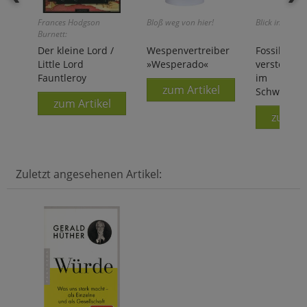
Frances Hodgson
Bloß weg von hier!
Blick in die Urz
Burnett:
Der kleine Lord /
Wespenvertreiber
Fossiler,
Little Lord
»Wesperado«
versteinert
Fauntleroy
im
zum Artikel
Schweber
zum Artikel
zum Ar
Zuletzt angesehenen Artikel: