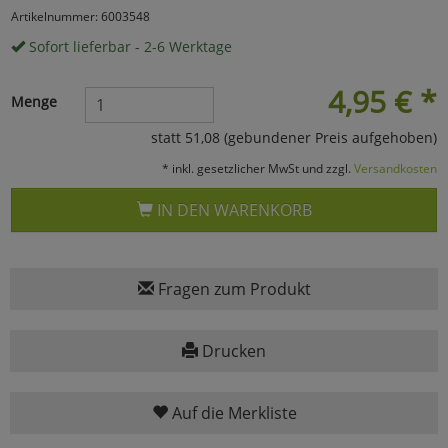
Artikelnummer: 6003548
Marketing
Sofort lieferbar - 2-6 Werktage
4,95
€
*
Umfragetools
Menge
statt 51,08 (gebundener Preis aufgehoben)
Cookies
Alle Akzeptieren
* inkl. gesetzlicher MwSt und zzgl.
Versandkosten
IN DEN WARENKORB
Cookies
Einstellungen speichern
zu Haupptseite Zustimmun
zurück
Fragen zum Produkt
Drucken
Auf die Merkliste