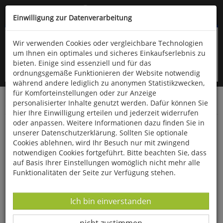
Kompletten Head der Seite überspringen
(06766) 903-200
oder (06766) 9323-960
Einwilligung zur Datenverarbeitung
Wir verwenden Cookies oder vergleichbare Technologien
um Ihnen ein optimales und sicheres Einkaufserlebnis zu
bieten. Einige sind essenziell und für das
ordnungsgemäße Funktionieren der Website notwendig
während andere lediglich zu anonymen Statistikzwecken,
für Komforteinstellungen oder zur Anzeige
personalisierter Inhalte genutzt werden. Dafür können Sie
Startseite
Bücher
Naturwissenschaften
Physik
hier Ihre Einwilligung erteilen und jederzeit widerrufen
oder anpassen. Weitere Informationen dazu finden Sie in
Computerphysik
unserer Datenschutzerklärung. Sollten Sie optionale
Cookies ablehnen, wird Ihr Besuch nur mit zwingend
notwendigen Cookies fortgeführt. Bitte beachten Sie, dass
auf Basis Ihrer Einstellungen womöglich nicht mehr alle
Funktionalitäten der Seite zur Verfügung stehen.
Datenverarbeitung -
Ich bin einverstanden
Datenverarbeitung -