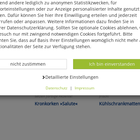
end andere lediglich zu anonymen Statistikzwecken, für
rteinstellungen oder zur Anzeige personalisierter Inhalte genutzt
n. Dafür können Sie hier Ihre Einwilligung erteilen und jederzeit
rrufen oder anpassen. Weitere Informationen dazu finden Sie in
er Datenschutzerklärung. Sollten Sie optionale Cookies ablehnen,
esuch nur mit zwingend notwendigen Cookies fortgeführt. Bitte
ten Sie, dass auf Basis Ihrer Einstellungen womöglich nicht mehr 
ionalitäten der Seite zur Verfügung stehen.
Datenverarbeitung -
Datenverarbeitung -
nicht zustimmen
Ich bin einverstanden
Datenverarbeitung -
Detaillierte Einstellungen
Datenschutz
|
Impressum
r:
Verhindern Verwechslungen und
Halten Obst und Gemüse
können Sie alle optionalen Cookies einstellen. Sollten Sie optionale
setzen farbige Akzente!
frisch!
ies ablehnen, wird Ihr Besuch nur mit zwingend notwendigen Cook
Kronkorken »Salute«
Kühlschrankmatte
eführt. Bitte beachten Sie, dass auf Basis Ihrer Einstellungen womö
 mehr alle Funktionalitäten der Seite zur Verfügung stehen.
tverständlich können Sie die Einstellungen jederzeit widerrufen o
ssen.