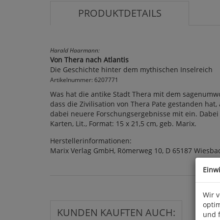
PRODUKTDETAILS
Harald Haarmann:
Von Thera nach Atlantis
Die Geschichte hinter dem mythischen Inselreich
Artikelnummer: 6207771
Was hat die antike Stadt Thera mit dem sagenumwo
dass die Zivilisation von Thera Pate gestanden hat
dabei neuere Forschungsergebnisse mit ein. Dabei w
Karten, Lit., Format: 15 x 21,5 cm, geb. Marix.
Herstellerinformationen:
Marix Verlag GmbH, Römerweg 10, D 65187 Wiesba
Einw
Wir 
optim
KUNDEN KAUFTEN AUCH:
und 