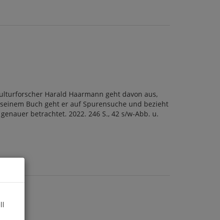
ulturforscher Harald Haarmann geht davon aus,
 In seinem Buch geht er auf Spurensuche und bezieht
enauer betrachtet. 2022. 246 S., 42 s/w-Abb. u.
ll