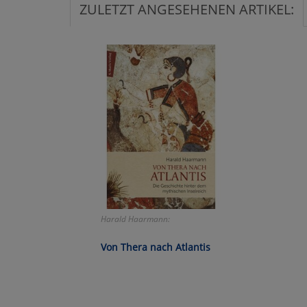
ZULETZT ANGESEHENEN ARTIKEL:
Ko
Wa
Pe
Ma
Um
Harald Haarmann:
Von Thera nach Atlantis