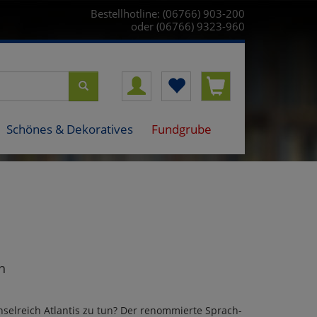
Bestellhotline: (06766) 903-200
oder (06766) 9323-960
Schönes & Dekoratives
Fundgrube
h
elreich Atlantis zu tun? Der renommierte Sprach-