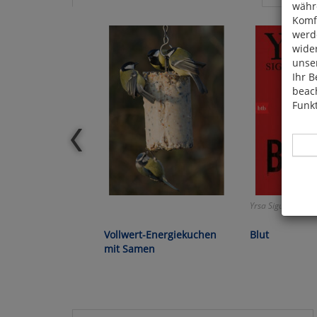
währ
Komfo
werde
wide
unser
Ihr B
beach
Funkt
Yrsa Sigurdardótti
Hier 
Cook
Vollwert-Energiekuchen
Blut
fortg
mit Samen
nicht
Selbs
anpa