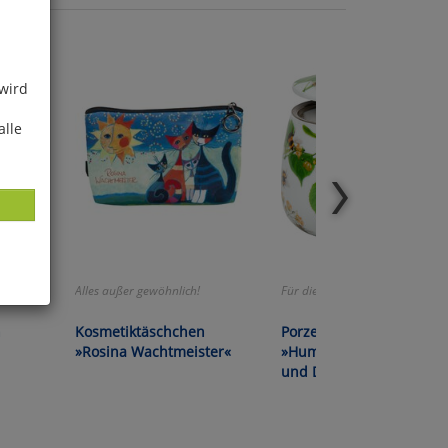
 wird
alle
 länger
Alles außer gewöhnlich!
Für die entspannte Pause!
ies
n
Kosmetiktäschchen
Porzellanbecher
glich
»Rosina Wachtmeister«
»Hummeln« mit Teesieb
und Deckel
der