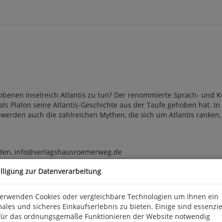
benen Inselreich Atlantis zu tun? Der renommierte Sprach- und K
, als Platon seine Atlantis-Geschichte aus der Taufe gehoben hat.
erden auch die zahlreichen Mythen, die sich um Atlantis ranken, g
den, info@verlagshausroemerweg.de
illigung zur Datenverarbeitung
verwenden Cookies oder vergleichbare Technologien um Ihnen ein
ales und sicheres Einkaufserlebnis zu bieten. Einige sind essenzie
für das ordnungsgemäße Funktionieren der Website notwendig