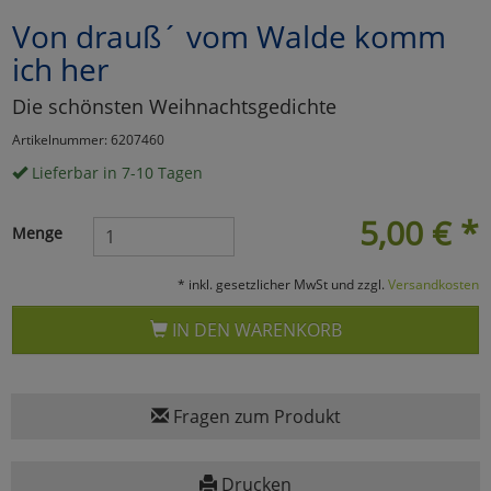
Von drauß´ vom Walde komm
Marketing
ich her
Umfragetools
Die schönsten Weihnachtsgedichte
Artikelnummer: 6207460
Lieferbar in 7-10 Tagen
Cookies
Alle Akzeptieren
5,00
€
*
Cookies
Einstellungen speichern
Menge
zu Haupptseite Zustimmun
zurück
* inkl. gesetzlicher MwSt und zzgl.
Versandkosten
IN DEN WARENKORB
Fragen zum Produkt
Drucken