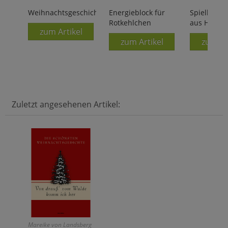
Weihnachtsgeschichten
Energieblock für
Spielkarte
Rotkehlchen
aus Holz
zum Artikel
zum Artikel
zum Ar
Zuletzt angesehenen Artikel:
Mareike von Landsberg