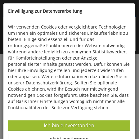
Kompletten Head der Seite überspringen
(06766) 903-200
oder (06766) 9323-960
Einwilligung zur Datenverarbeitung
Wir verwenden Cookies oder vergleichbare Technologien
um Ihnen ein optimales und sicheres Einkaufserlebnis zu
bieten. Einige sind essenziell und für das
ordnungsgemäße Funktionieren der Website notwendig
während andere lediglich zu anonymen Statistikzwecken,
für Komforteinstellungen oder zur Anzeige
personalisierter Inhalte genutzt werden. Dafür können Sie
Startseite
Bücher
Advent & Weihnachten
hier Ihre Einwilligung erteilen und jederzeit widerrufen
oder anpassen. Weitere Informationen dazu finden Sie in
Von drauß´ vom Walde komm ich her
unserer Datenschutzerklärung. Sollten Sie optionale
Cookies ablehnen, wird Ihr Besuch nur mit zwingend
notwendigen Cookies fortgeführt. Bitte beachten Sie, dass
auf Basis Ihrer Einstellungen womöglich nicht mehr alle
Funktionalitäten der Seite zur Verfügung stehen.
Datenverarbeitung -
Ich bin einverstanden
Datenverarbeitung -