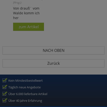
(Hrsg.):
Von drauß´ vom
Walde komm ich
her
zum Artikel
NACH OBEN
Zurück
Kein Mindestbestellwert
Täglich neue Angebote
Über 6.000 lieferbare Artikel
Über 40 Jahre Erfahrung