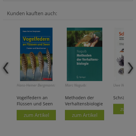
Kunden kauften auch:
Hans-Heiner Bergmann:
Marc Naguib:
Uwe Westphal
Vogelfedern an
Methoden der
Schräge Vö
Flüssen und Seen
Verhaltensbiologie
zum Ar
zum Artikel
zum Artikel