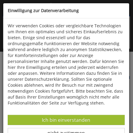
Kompletten Head der Seite überspringen
(06766) 903-200
oder (06766) 9323-960
Einwilligung zur Datenverarbeitung
Wir verwenden Cookies oder vergleichbare Technologien
um Ihnen ein optimales und sicheres Einkaufserlebnis zu
bieten. Einige sind essenziell und für das
ordnungsgemäße Funktionieren der Website notwendig
während andere lediglich zu anonymen Statistikzwecken,
für Komforteinstellungen oder zur Anzeige
personalisierter Inhalte genutzt werden. Dafür können Sie
Startseite
Bücher
Biologie allgemein
Ornithologie
hier Ihre Einwilligung erteilen und jederzeit widerrufen
oder anpassen. Weitere Informationen dazu finden Sie in
Empfehlenswerte Vogelbeobachtungsplätze in
unserer Datenschutzerklärung. Sollten Sie optionale
Deutschland
Cookies ablehnen, wird Ihr Besuch nur mit zwingend
notwendigen Cookies fortgeführt. Bitte beachten Sie, dass
auf Basis Ihrer Einstellungen womöglich nicht mehr alle
Funktionalitäten der Seite zur Verfügung stehen.
Datenverarbeitung -
Ich bin einverstanden
Datenverarbeitung -