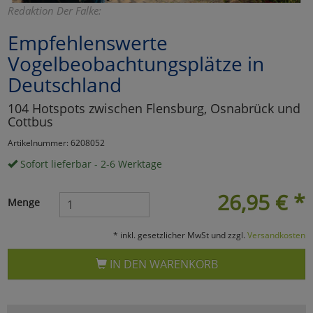
Redaktion Der Falke:
Marketing
Empfehlenswerte
Vogelbeobachtungsplätze in
Umfragetools
Deutschland
104 Hotspots zwischen Flensburg, Osnabrück und
Cookies
Alle Akzeptieren
Cottbus
Artikelnummer: 6208052
Cookies
Einstellungen speichern
Sofort lieferbar - 2-6 Werktage
zu Haupptseite Zustimmun
zurück
26,95
€
*
Menge
* inkl. gesetzlicher MwSt und zzgl.
Versandkosten
IN DEN WARENKORB