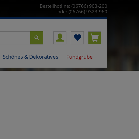
Bestellhotline: (06766) 903-200
oder (06766) 9323-960
Schönes & Dekoratives
Fundgrube