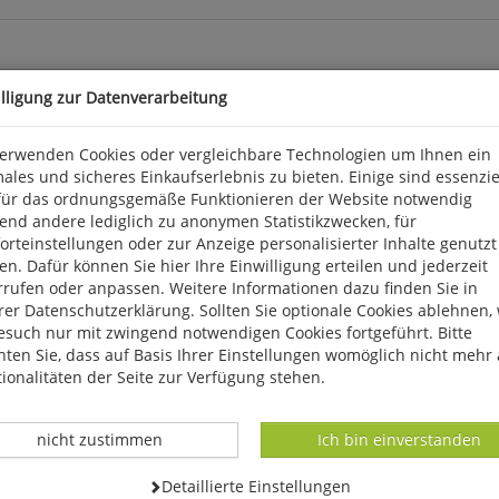
illigung zur Datenverarbeitung
verwenden Cookies oder vergleichbare Technologien um Ihnen ein
ales und sicheres Einkaufserlebnis zu bieten. Einige sind essenzie
für das ordnungsgemäße Funktionieren der Website notwendig
end andere lediglich zu anonymen Statistikzwecken, für
rteinstellungen oder zur Anzeige personalisierter Inhalte genutzt
n. Dafür können Sie hier Ihre Einwilligung erteilen und jederzeit
rrufen oder anpassen. Weitere Informationen dazu finden Sie in
k 3, D 56291 Wiebelsheim, service@humanitas-versand.de
er Datenschutzerklärung. Sollten Sie optionale Cookies ablehnen,
esuch nur mit zwingend notwendigen Cookies fortgeführt. Bitte
ten Sie, dass auf Basis Ihrer Einstellungen womöglich nicht mehr 
ionalitäten der Seite zur Verfügung stehen.
Datenverarbeitung -
Datenverarbeitung -
nicht zustimmen
Ich bin einverstanden
Datenverarbeitung -
Detaillierte Einstellungen