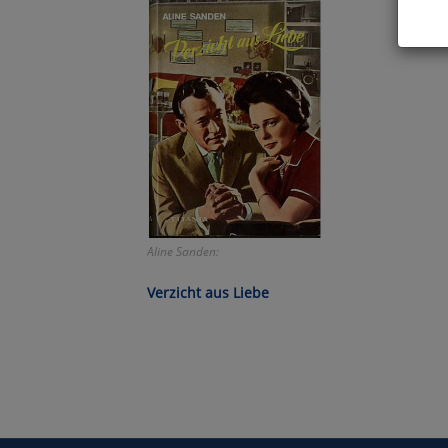
Hier 
Cook
fortg
nicht
Selbs
anpa
Ko
Aline Sanden:
Wa
Verzicht aus Liebe
Pe
Ma