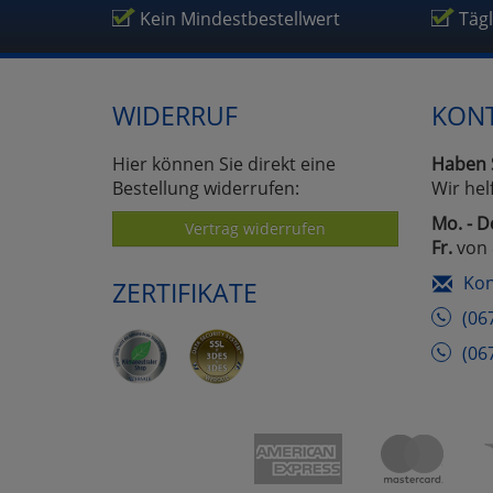
Um
Kein Mindestbestellwert
Täg
WIDERRUF
KON
Hier können Sie direkt eine
Haben 
Bestellung widerrufen:
Wir hel
Mo. - D
Vertrag widerrufen
Fr.
von 
Kon
ZERTIFIKATE
(06
(06