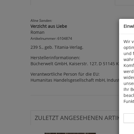
Aline Sanden:
Einw
Verzicht aus Liebe
Roman
Artikelnummer: 6104874
Wir 
239 S., geb. Titania-Verlag.
optim
und 
Herstellerinformationen:
währ
Bücherwelt GmbH, Kaiserstr. 127, D 51145 Köln
Komfo
werde
Verantwortliche Person für die EU:
wide
Humanitas Handelsgesellschaft mbH, Industriepar
unser
Ihr B
beach
Funkt
ZULETZT ANGESEHENEN ARTIKEL: