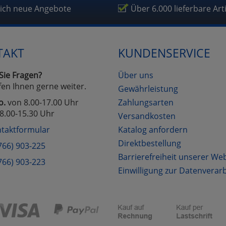
fragetools
lich neue Angebote
Über 6.000 lieferbare Art
Cookies
Cookies
Alle Akzeptieren
Einstellungen speichern
TAKT
KUNDENSERVICE
zu Haupptseite Zustimmung D
zurück
Sie Fragen?
Über uns
fen Ihnen gerne weiter.
Gewährleistung
o.
von 8.00-17.00 Uhr
Zahlungsarten
8.00-15.30 Uhr
Versandkosten
taktformular
Katalog anfordern
Direktbestellung
766) 903-225
Barrierefreiheit unserer We
766) 903-223
Einwilligung zur Datenverar