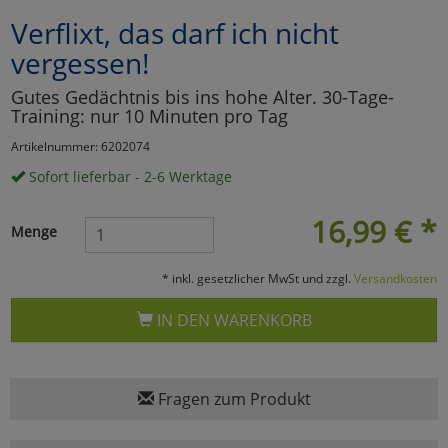
Verflixt, das darf ich nicht
Marketing
vergessen!
Umfragetools
Gutes Gedächtnis bis ins hohe Alter. 30-Tage-
Training: nur 10 Minuten pro Tag
Artikelnummer: 6202074
Cookies
Alle Akzeptieren
Sofort lieferbar - 2-6 Werktage
Cookies
Einstellungen speichern
16,99
€
*
Menge
zu Haupptseite Zustimmun
zurück
* inkl. gesetzlicher MwSt und zzgl.
Versandkosten
IN DEN WARENKORB
Fragen zum Produkt