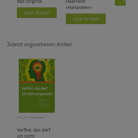
zum Ar
das Original
Haarseife
»Hairpower«
zum Artikel
zum Artikel
Zuletzt angesehenen Artikel:
Ursula Oppolzer:
Verflixt, das darf
ich nicht