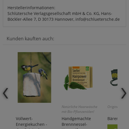
Herstellerinformationen:
Schlütersche Verlagsgesellschaft mbH & Co. KG, Hans-
Böckler-Allee 7, D 30173 Hannover, info@schluetersche.de
Kunden kauften auch:
Natürliche Haarwäsche
Originell und h
mit Bio-Pflanzenölen!
Vollwert-
Handgemachte
Bärenglock
Energiekuchen -
Brennnessel-