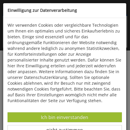
Kompletten Head der Seite überspringen
(06766) 903-200
oder (06766) 9323-960
Einwilligung zur Datenverarbeitung
Wir verwenden Cookies oder vergleichbare Technologien
um Ihnen ein optimales und sicheres Einkaufserlebnis zu
bieten. Einige sind essenziell und für das
ordnungsgemäße Funktionieren der Website notwendig
während andere lediglich zu anonymen Statistikzwecken,
für Komforteinstellungen oder zur Anzeige
personalisierter Inhalte genutzt werden. Dafür können Sie
Startseite
Bücher
Gesundheit
hier Ihre Einwilligung erteilen und jederzeit widerrufen
oder anpassen. Weitere Informationen dazu finden Sie in
Verflixt, das darf ich nicht vergessen!
unserer Datenschutzerklärung. Sollten Sie optionale
Cookies ablehnen, wird Ihr Besuch nur mit zwingend
notwendigen Cookies fortgeführt. Bitte beachten Sie, dass
auf Basis Ihrer Einstellungen womöglich nicht mehr alle
Funktionalitäten der Seite zur Verfügung stehen.
Datenverarbeitung -
Ich bin einverstanden
Datenverarbeitung -