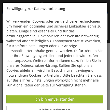
Kompletten Head der Seite überspringen
(06766) 903-200
oder (06766) 9323-960
Einwilligung zur Datenverarbeitung
Wir verwenden Cookies oder vergleichbare Technologien
um Ihnen ein optimales und sicheres Einkaufserlebnis zu
bieten. Einige sind essenziell und für das
ordnungsgemäße Funktionieren der Website notwendig
während andere lediglich zu anonymen Statistikzwecken,
für Komforteinstellungen oder zur Anzeige
personalisierter Inhalte genutzt werden. Dafür können Sie
Startseite
Bücher
Downloads
Zeitschriften
hier Ihre Einwilligung erteilen und jederzeit widerrufen
Der Falke
oder anpassen. Weitere Informationen dazu finden Sie in
unserer Datenschutzerklärung. Sollten Sie optionale
Beobachtungstipp: Der Hasbruch in
Cookies ablehnen, wird Ihr Besuch nur mit zwingend
Niedersachsen
notwendigen Cookies fortgeführt. Bitte beachten Sie, dass
auf Basis Ihrer Einstellungen womöglich nicht mehr alle
Funktionalitäten der Seite zur Verfügung stehen.
Datenverarbeitung -
Ich bin einverstanden
Datenverarbeitung -