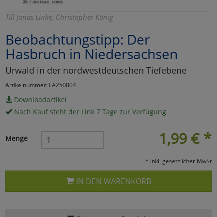
Marketing
Till Jonas Linke, Christopher König
Beobachtungstipp: Der
Umfragetools
Hasbruch in Niedersachsen
Urwald in der nordwestdeutschen Tiefebene
Cookies
Alle Akzeptieren
Artikelnummer: FA250804
Downloadartikel
Cookies
Einstellungen speichern
Nach Kauf steht der Link 7 Tage zur Verfügung
zu Haupptseite Zustimmun
zurück
1,99
€
*
Menge
* inkl. gesetzlicher MwSt
IN DEN WARENKORB