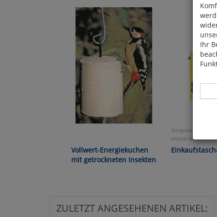
Komfo
werde
wide
unser
Ihr B
beach
Funkt
Strapazierfähig u
Hier 
wasserabweisend
Cook
Vollwert-Energiekuchen
Einkaufstasc
fortg
mit getrockneten Insekten
nicht
Selbs
anpa
ZULETZT ANGESEHENEN ARTIKEL: