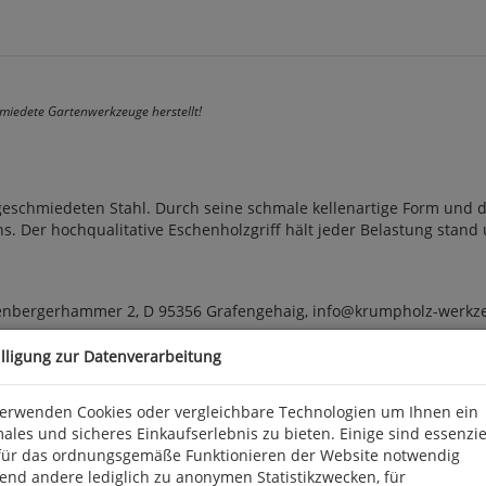
hmiedete Gartenwerkzeuge herstellt!
schmiedeten Stahl. Durch seine schmale kellenartige Form und dem
. Der hochqualitative Eschenholzgriff hält jeder Belastung stand 
tenbergerhammer 2, D 95356 Grafengehaig, info@krumpholz-werkz
illigung zur Datenverarbeitung
verwenden Cookies oder vergleichbare Technologien um Ihnen ein
ales und sicheres Einkaufserlebnis zu bieten. Einige sind essenzie
für das ordnungsgemäße Funktionieren der Website notwendig
end andere lediglich zu anonymen Statistikzwecken, für