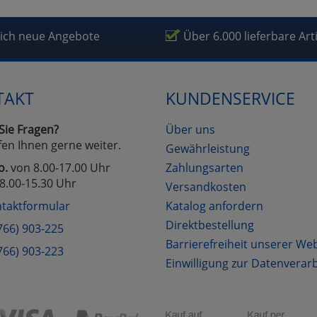
lich neue Angebote
Über 6.000 lieferbare Art
TAKT
KUNDENSERVICE
Sie Fragen?
Über uns
fen Ihnen gerne weiter.
Gewährleistung
o.
von 8.00-17.00 Uhr
Zahlungsarten
8.00-15.30 Uhr
Versandkosten
taktformular
Katalog anfordern
Direktbestellung
766) 903-225
Barrierefreiheit unserer We
766) 903-223
Einwilligung zur Datenverar