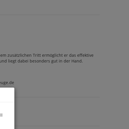
 zusätzlichen Tritt ermöglicht er das effektive
und liegt dabei besonders gut in der Hand.
euge.de
ll