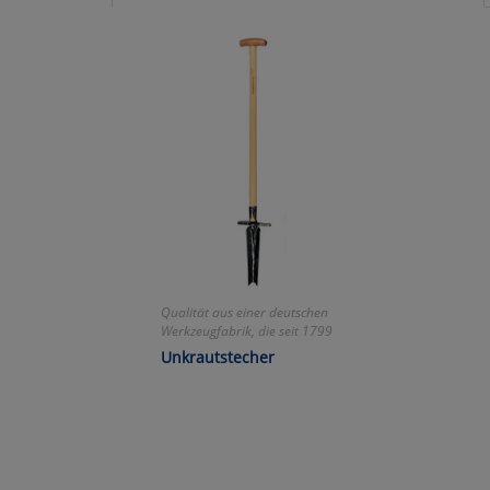
Ko
Wa
Pe
Ma
Um
Qualität aus einer deutschen
Werkzeugfabrik, die seit 1799
geschmiedete Gartenwerkzeuge
Unkrautstecher
herstellt!