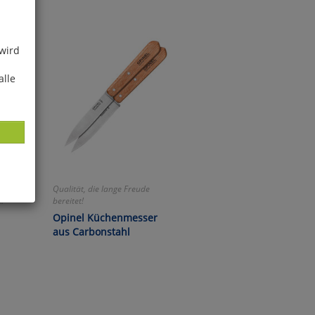
 wird
alle
Qualität, die lange Freude
!
bereitet!
ies
Opinel Küchenmesser
glich
aus Carbonstahl
der