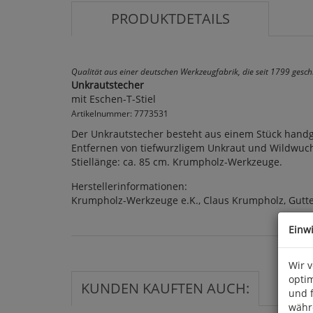
PRODUKTDETAILS
Qualität aus einer deutschen Werkzeugfabrik, die seit 1799 gesc
Unkrautstecher
mit Eschen-T-Stiel
Artikelnummer: 7773531
Der Unkrautstecher besteht aus einem Stück handge
Entfernen von tiefwurzligem Unkraut und Wildwuchs
Stiellänge: ca. 85 cm. Krumpholz-Werkzeuge.
Herstellerinformationen:
Krumpholz-Werkzeuge e.K., Claus Krumpholz, Gut
Einw
Wir 
optim
KUNDEN KAUFTEN AUCH:
und 
währ