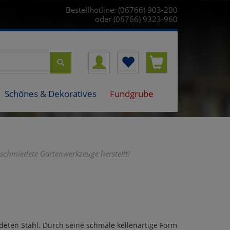
Bestellhotline: (06766) 903-200
oder (06766) 9323-960
Schönes & Dekoratives
Fundgrube
eschmiedete Gartenwerkzeuge herstellt!
eten Stahl. Durch seine schmale kellenartige Form