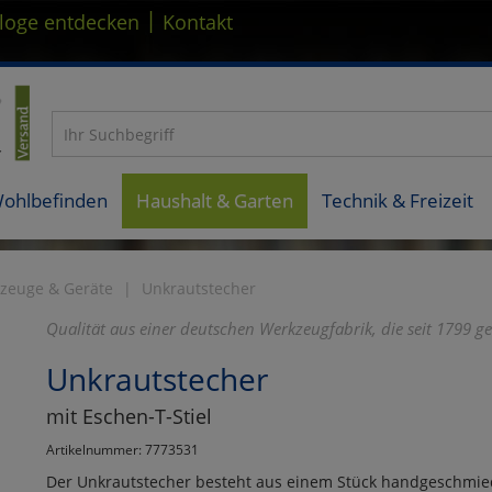
|
loge entdecken
Kontakt
Wohlbefinden
Haushalt & Garten
Technik & Freizeit
zeuge & Geräte
Unkrautstecher
Qualität aus einer deutschen Werkzeugfabrik, die seit 1799 g
Unkrautstecher
mit Eschen-T-Stiel
Artikelnummer: 7773531
Der Unkrautstecher besteht aus einem Stück handgeschmied