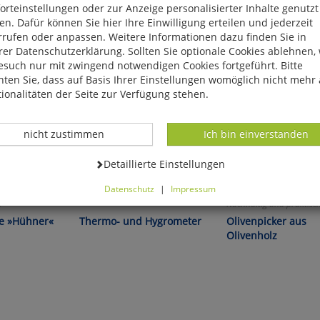
rteinstellungen oder zur Anzeige personalisierter Inhalte genutzt
n. Dafür können Sie hier Ihre Einwilligung erteilen und jederzeit
rrufen oder anpassen. Weitere Informationen dazu finden Sie in
er Datenschutzerklärung. Sollten Sie optionale Cookies ablehnen,
esuch nur mit zwingend notwendigen Cookies fortgeführt. Bitte
ten Sie, dass auf Basis Ihrer Einstellungen womöglich nicht mehr 
ionalitäten der Seite zur Verfügung stehen.
Datenverarbeitung -
Datenverarbeitung -
nicht zustimmen
Ich bin einverstanden
Datenverarbeitung -
Detaillierte Einstellungen
Datenschutz
|
Impressum
nd
Für exakte Messungen!
Geringer Restbestand! -
können Sie alle optionalen Cookies einstellen. Sollten Sie optionale
!
Nachhaltig und praktisch
ies ablehnen, wird Ihr Besuch nur mit zwingend notwendigen Cook
he »Hühner«
Thermo- und Hygrometer
Olivenpicker aus
eführt. Bitte beachten Sie, dass auf Basis Ihrer Einstellungen womö
Olivenholz
 mehr alle Funktionalitäten der Seite zur Verfügung stehen.
tverständlich können Sie die Einstellungen jederzeit widerrufen o
ssen.