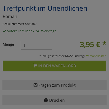
Treffpunkt im Unendlichen
Marketing
Roman
Umfragetools
Artikelnummer: 6204569
Sofort lieferbar - 2-6 Werktage
Cookies
Alle Akzeptieren
3,95
€
*
Menge
Cookies
Einstellungen speichern
* inkl. gesetzlicher MwSt und zzgl.
Versandkosten
zu Haupptseite Zustimmun
zurück
IN DEN WARENKORB
Fragen zum Produkt
Drucken