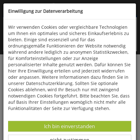
Kompletten Head der Seite überspringen
(06766) 903-200
oder (06766) 9323-960
Einwilligung zur Datenverarbeitung
Wir verwenden Cookies oder vergleichbare Technologien
um Ihnen ein optimales und sicheres Einkaufserlebnis zu
bieten. Einige sind essenziell und für das
ordnungsgemäße Funktionieren der Website notwendig
während andere lediglich zu anonymen Statistikzwecken,
für Komforteinstellungen oder zur Anzeige
personalisierter Inhalte genutzt werden. Dafür können Sie
Startseite
Bücher
Literatur
Diverses
hier Ihre Einwilligung erteilen und jederzeit widerrufen
oder anpassen. Weitere Informationen dazu finden Sie in
Treffpunkt im Unendlichen
unserer Datenschutzerklärung. Sollten Sie optionale
Cookies ablehnen, wird Ihr Besuch nur mit zwingend
notwendigen Cookies fortgeführt. Bitte beachten Sie, dass
auf Basis Ihrer Einstellungen womöglich nicht mehr alle
Funktionalitäten der Seite zur Verfügung stehen.
Datenverarbeitung -
Ich bin einverstanden
Datenverarbeitung -