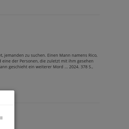
ittet, jemanden zu suchen. Einen Mann namens Rico,
d eine der Personen, die zuletzt mit ihm gesehen
ann geschieht ein weiterer Mord ... 2024. 378 S.,
ll