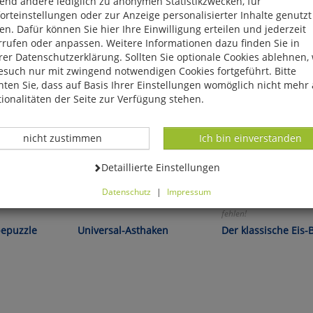
end andere lediglich zu anonymen Statistikzwecken, für
rteinstellungen oder zur Anzeige personalisierter Inhalte genutzt
n. Dafür können Sie hier Ihre Einwilligung erteilen und jederzeit
rrufen oder anpassen. Weitere Informationen dazu finden Sie in
er Datenschutzerklärung. Sollten Sie optionale Cookies ablehnen,
esuch nur mit zwingend notwendigen Cookies fortgeführt. Bitte
ten Sie, dass auf Basis Ihrer Einstellungen womöglich nicht mehr 
ionalitäten der Seite zur Verfügung stehen.
Datenverarbeitung -
Datenverarbeitung -
nicht zustimmen
Ich bin einverstanden
Datenverarbeitung -
Detaillierte Einstellungen
Datenschutz
|
Impressum
Sollte in keiner Hausapo
können Sie alle optionalen Cookies einstellen. Sollten Sie optionale
fehlen!
ies ablehnen, wird Ihr Besuch nur mit zwingend notwendigen Cook
bepuzzle
Universal-Asthaken
Der klassische Eis-
eführt. Bitte beachten Sie, dass auf Basis Ihrer Einstellungen womö
 mehr alle Funktionalitäten der Seite zur Verfügung stehen.
tverständlich können Sie die Einstellungen jederzeit widerrufen o
ssen.