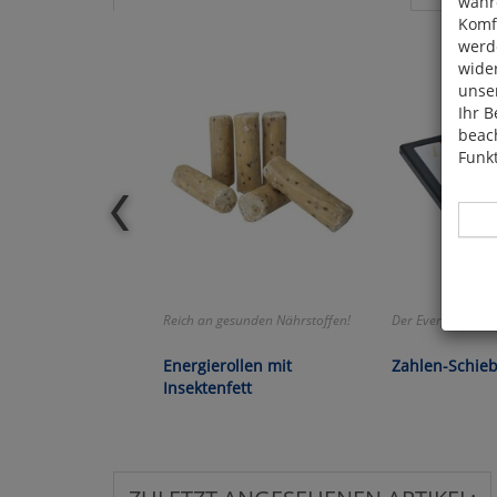
währ
Komfo
werde
wide
unser
Ihr B
beach
Funkt
Reich an gesunden Nährstoffen!
Der Evergreen!
Hier 
Cook
Energierollen mit
Zahlen-Schie
fortg
Insektenfett
nicht
Selbs
anpa