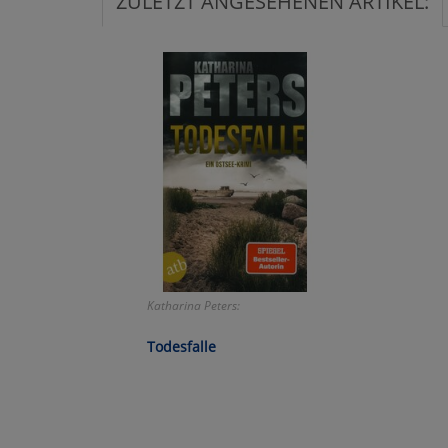
ZULETZT ANGESEHENEN ARTIKEL:
Ko
Wa
Pe
Ma
Um
Katharina Peters:
Todesfalle