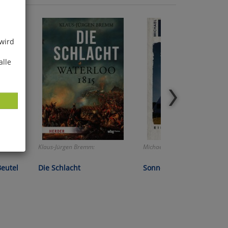
 wird
alle
theke
Klaus-Jürgen Bremm:
Michael Kobr:
ies
Beutel
Die Schlacht
Sonne über Gudhjem
glich
der