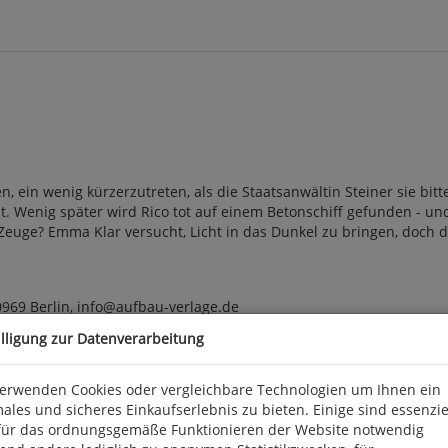
n, ein wenig kürzerzutreten, als die Staatsanwältin Steiner sie b
t. Wenig später wird Rico tot auf einem Betonschiff gefunden - un
 Zeuge? Emma Klar versucht, Licht in das Dunkel zu bringen, doch d
0969 Berlin, info@aufbau-verlage.de
illigung zur Datenverarbeitung
verwenden Cookies oder vergleichbare Technologien um Ihnen ein
ales und sicheres Einkaufserlebnis zu bieten. Einige sind essenzie
für das ordnungsgemäße Funktionieren der Website notwendig