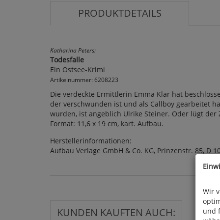
PRODUKTDETAILS
Katharina Peters:
Todesfalle
Ein Ostsee-Krimi
Artikelnummer: 6208223
Die verdeckte Ermittlerin Emma Klar hat beschlosse
der verschwunden ist und als Callboy gearbeitet ha
wurden, ist angeblich Ulrike Steiner. Oder lügt der
Format: 11,6 x 19 cm, kart. Aufbau.
Herstellerinformationen:
Aufbau Verlage GmbH & Co. KG, Prinzenstr. 85, D 1
Einw
Wir 
optim
KUNDEN KAUFTEN AUCH:
und 