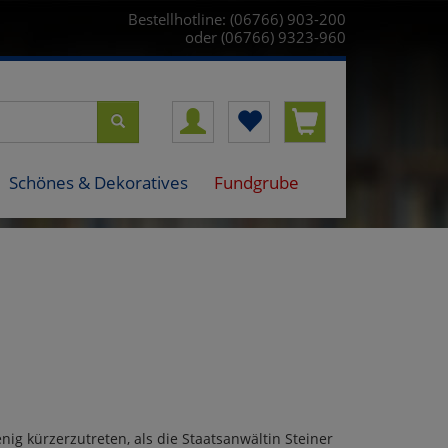
Bestellhotline: (06766) 903-200
oder (06766) 9323-960
Schönes & Dekoratives
Fundgrube
nig kürzerzutreten, als die Staatsanwältin Steiner