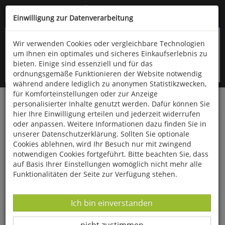
Kompletten Head der Seite überspringen
(06766) 903-200
oder (06766) 9323-960
Einwilligung zur Datenverarbeitung
Wir verwenden Cookies oder vergleichbare Technologien
um Ihnen ein optimales und sicheres Einkaufserlebnis zu
bieten. Einige sind essenziell und für das
ordnungsgemäße Funktionieren der Website notwendig
während andere lediglich zu anonymen Statistikzwecken,
für Komforteinstellungen oder zur Anzeige
personalisierter Inhalte genutzt werden. Dafür können Sie
Startseite
Bücher
Literatur
Belletristik
hier Ihre Einwilligung erteilen und jederzeit widerrufen
oder anpassen. Weitere Informationen dazu finden Sie in
Tod zur See
unserer Datenschutzerklärung. Sollten Sie optionale
Cookies ablehnen, wird Ihr Besuch nur mit zwingend
notwendigen Cookies fortgeführt. Bitte beachten Sie, dass
auf Basis Ihrer Einstellungen womöglich nicht mehr alle
Funktionalitäten der Seite zur Verfügung stehen.
Datenverarbeitung -
Ich bin einverstanden
Datenverarbeitung -