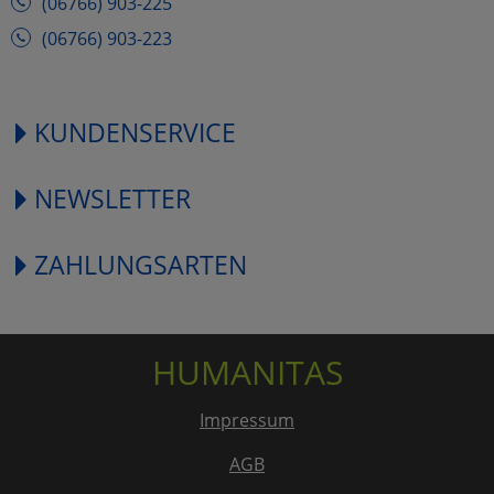
(06766) 903-225
(06766) 903-223
KUNDENSERVICE
NEWSLETTER
ZAHLUNGSARTEN
HUMANITAS
Impressum
AGB