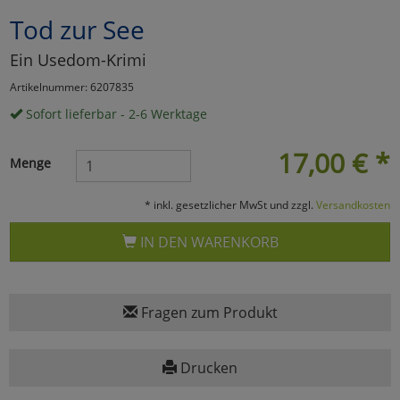
Tod zur See
Marketing
Ein Usedom-Krimi
Umfragetools
Artikelnummer: 6207835
Sofort lieferbar - 2-6 Werktage
Cookies
Alle Akzeptieren
17,00
€
*
Menge
Cookies
Einstellungen speichern
* inkl. gesetzlicher MwSt und zzgl.
Versandkosten
zu Haupptseite Zustimmun
zurück
IN DEN WARENKORB
Fragen zum Produkt
Drucken