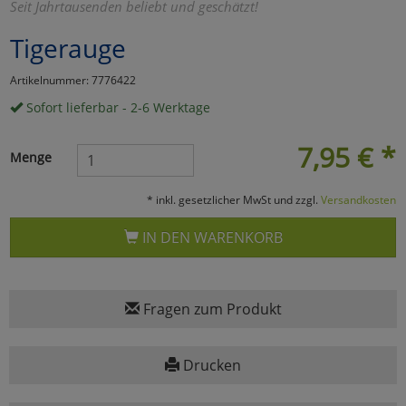
Seit Jahrtausenden beliebt und geschätzt!
Marketing
Tigerauge
Artikelnummer: 7776422
Umfragetools
Sofort lieferbar - 2-6 Werktage
7,95
€
*
Cookies
Alle Akzeptieren
Menge
Cookies
Einstellungen speichern
* inkl. gesetzlicher MwSt und zzgl.
Versandkosten
zu Haupptseite Zustimmun
zurück
IN DEN WARENKORB
Fragen zum Produkt
Drucken