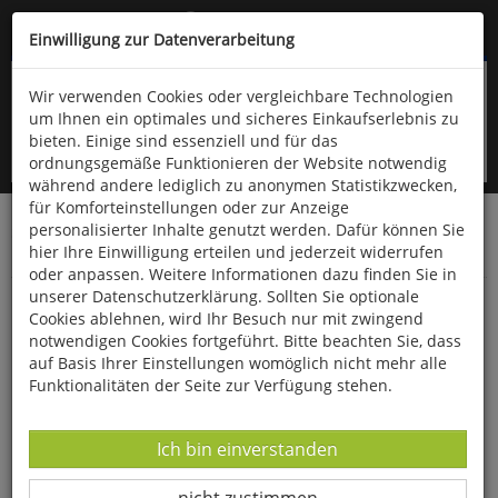
Kompletten Head der Seite überspringen
(06766) 903-200
oder (06766) 9323-960
Einwilligung zur Datenverarbeitung
Wir verwenden Cookies oder vergleichbare Technologien
um Ihnen ein optimales und sicheres Einkaufserlebnis zu
bieten. Einige sind essenziell und für das
ordnungsgemäße Funktionieren der Website notwendig
während andere lediglich zu anonymen Statistikzwecken,
für Komforteinstellungen oder zur Anzeige
personalisierter Inhalte genutzt werden. Dafür können Sie
Startseite
Schönes & Dekoratives
Fossilien & Mineralien
hier Ihre Einwilligung erteilen und jederzeit widerrufen
Mineralien
oder anpassen. Weitere Informationen dazu finden Sie in
unserer Datenschutzerklärung. Sollten Sie optionale
Tigerauge
Cookies ablehnen, wird Ihr Besuch nur mit zwingend
notwendigen Cookies fortgeführt. Bitte beachten Sie, dass
auf Basis Ihrer Einstellungen womöglich nicht mehr alle
Funktionalitäten der Seite zur Verfügung stehen.
Datenverarbeitung -
Ich bin einverstanden
Datenverarbeitung -