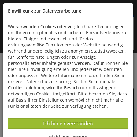
Kompletten Head der Seite überspringen
(06766) 903-200
oder (06766) 9323-960
Einwilligung zur Datenverarbeitung
Wir verwenden Cookies oder vergleichbare Technologien
um Ihnen ein optimales und sicheres Einkaufserlebnis zu
bieten. Einige sind essenziell und für das
ordnungsgemäße Funktionieren der Website notwendig
während andere lediglich zu anonymen Statistikzwecken,
für Komforteinstellungen oder zur Anzeige
personalisierter Inhalte genutzt werden. Dafür können Sie
Startseite
Bücher
Biologie allgemein
Zoologie
hier Ihre Einwilligung erteilen und jederzeit widerrufen
oder anpassen. Weitere Informationen dazu finden Sie in
Tiger
unserer Datenschutzerklärung. Sollten Sie optionale
Cookies ablehnen, wird Ihr Besuch nur mit zwingend
notwendigen Cookies fortgeführt. Bitte beachten Sie, dass
auf Basis Ihrer Einstellungen womöglich nicht mehr alle
Funktionalitäten der Seite zur Verfügung stehen.
Datenverarbeitung -
Ich bin einverstanden
Datenverarbeitung -