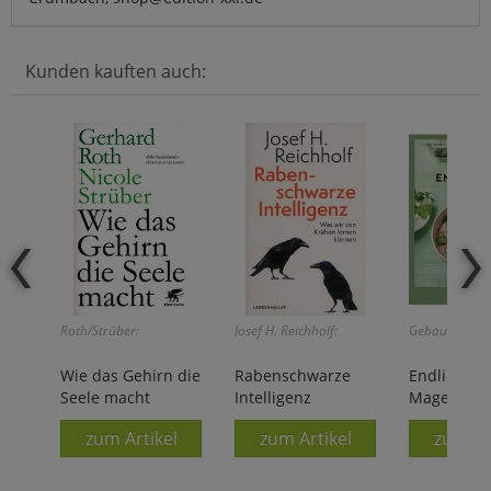
Kunden kauften auch:
Roth/Strüber:
Josef H. Reichholf:
Gebauer/Groe
Wie das Gehirn die
Rabenschwarze
Endlich Ru
Seele macht
Intelligenz
Magen
zum Artikel
zum Artikel
zum Ar