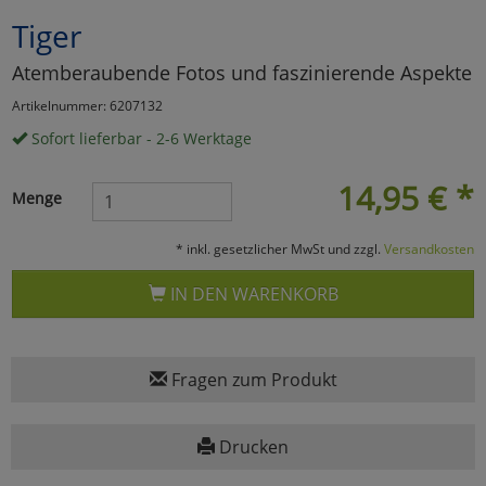
Tiger
Marketing
Atemberaubende Fotos und faszinierende Aspekte
Umfragetools
Artikelnummer: 6207132
Sofort lieferbar - 2-6 Werktage
Cookies
Alle Akzeptieren
14,95
€
*
Menge
Cookies
Einstellungen speichern
* inkl. gesetzlicher MwSt und zzgl.
Versandkosten
zu Haupptseite Zustimmun
zurück
IN DEN WARENKORB
Fragen zum Produkt
Drucken