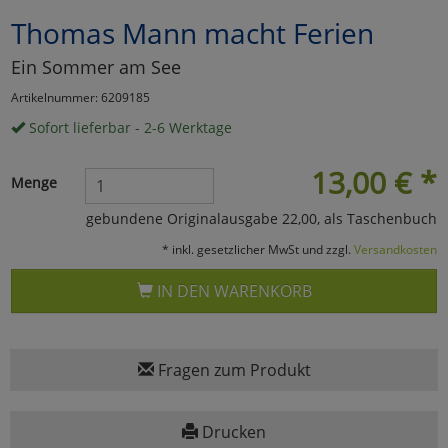
Thomas Mann macht Ferien
Marketing
Ein Sommer am See
Umfragetools
Artikelnummer: 6209185
Sofort lieferbar - 2-6 Werktage
Cookies
Alle Akzeptieren
13,00
€
*
Menge
Cookies
Einstellungen speichern
gebundene Originalausgabe 22,00, als Taschenbuch
* inkl. gesetzlicher MwSt und zzgl.
Versandkosten
zu Haupptseite Zustimmun
zurück
IN DEN WARENKORB
Fragen zum Produkt
Drucken