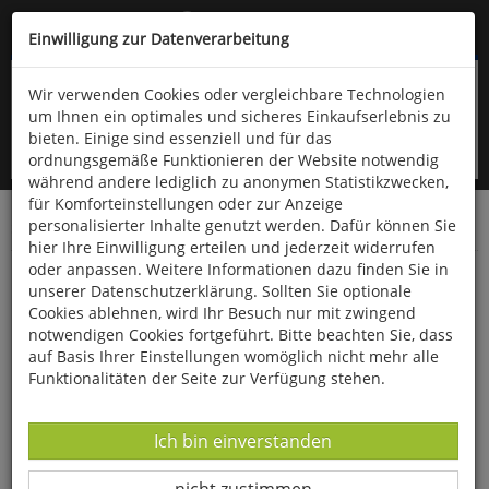
Kompletten Head der Seite überspringen
(06766) 903-200
oder (06766) 9323-960
Einwilligung zur Datenverarbeitung
Wir verwenden Cookies oder vergleichbare Technologien
um Ihnen ein optimales und sicheres Einkaufserlebnis zu
bieten. Einige sind essenziell und für das
ordnungsgemäße Funktionieren der Website notwendig
während andere lediglich zu anonymen Statistikzwecken,
für Komforteinstellungen oder zur Anzeige
personalisierter Inhalte genutzt werden. Dafür können Sie
Startseite
Bücher
Literatur
Diverses
hier Ihre Einwilligung erteilen und jederzeit widerrufen
oder anpassen. Weitere Informationen dazu finden Sie in
Thomas Mann macht Ferien
unserer Datenschutzerklärung. Sollten Sie optionale
Cookies ablehnen, wird Ihr Besuch nur mit zwingend
notwendigen Cookies fortgeführt. Bitte beachten Sie, dass
auf Basis Ihrer Einstellungen womöglich nicht mehr alle
Funktionalitäten der Seite zur Verfügung stehen.
Datenverarbeitung -
Ich bin einverstanden
Datenverarbeitung -