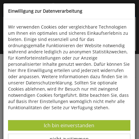
Kompletten Head der Seite überspringen
(06766) 903-200
oder (06766) 9323-960
Einwilligung zur Datenverarbeitung
Wir verwenden Cookies oder vergleichbare Technologien
um Ihnen ein optimales und sicheres Einkaufserlebnis zu
bieten. Einige sind essenziell und für das
ordnungsgemäße Funktionieren der Website notwendig
während andere lediglich zu anonymen Statistikzwecken,
für Komforteinstellungen oder zur Anzeige
personalisierter Inhalte genutzt werden. Dafür können Sie
Startseite
Bücher
Downloads
Zeitschriften
hier Ihre Einwilligung erteilen und jederzeit widerrufen
Der Falke
oder anpassen. Weitere Informationen dazu finden Sie in
unserer Datenschutzerklärung. Sollten Sie optionale
Geheimnisvolle Nachtschwalben in
Cookies ablehnen, wird Ihr Besuch nur mit zwingend
Deutschland und weltweit
notwendigen Cookies fortgeführt. Bitte beachten Sie, dass
auf Basis Ihrer Einstellungen womöglich nicht mehr alle
Funktionalitäten der Seite zur Verfügung stehen.
Datenverarbeitung -
Ich bin einverstanden
Datenverarbeitung -