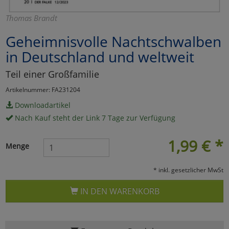
Marketing
Thomas Brandt
Geheimnisvolle Nachtschwalben
Umfragetools
in Deutschland und weltweit
Teil einer Großfamilie
Cookies
Alle Akzeptieren
Artikelnummer: FA231204
Downloadartikel
Cookies
Einstellungen speichern
Nach Kauf steht der Link 7 Tage zur Verfügung
zu Haupptseite Zustimmun
zurück
1,99
€
*
Menge
* inkl. gesetzlicher MwSt
IN DEN WARENKORB