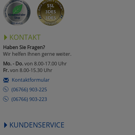
Marketing
Umfragetools
KONTAKT
Haben Sie Fragen?
Cookies
Alle Akzeptieren
Wir helfen Ihnen gerne weiter.
Cookies
Mo. - Do.
von 8.00-17.00 Uhr
Einstellungen speichern
Fr.
von 8.00-15.30 Uhr
zu Haupptseite Zustimmun
zurück
Kontaktformular
(06766) 903-225
(06766) 903-223
KUNDENSERVICE