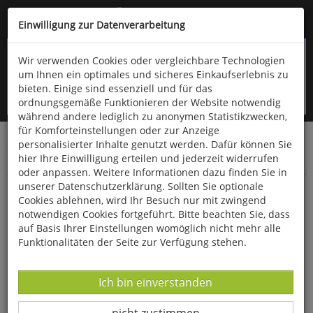
Kompletten Head der Seite überspringen
(06766) 903-200
oder (06766) 9323-960
Einwilligung zur Datenverarbeitung
Wir verwenden Cookies oder vergleichbare Technologien
um Ihnen ein optimales und sicheres Einkaufserlebnis zu
bieten. Einige sind essenziell und für das
ordnungsgemäße Funktionieren der Website notwendig
während andere lediglich zu anonymen Statistikzwecken,
für Komforteinstellungen oder zur Anzeige
personalisierter Inhalte genutzt werden. Dafür können Sie
Startseite
Bücher
Downloads
Zeitschriften
hier Ihre Einwilligung erteilen und jederzeit widerrufen
SportPraxis
oder anpassen. Weitere Informationen dazu finden Sie in
unserer Datenschutzerklärung. Sollten Sie optionale
Taktikspielmodelle - Ein Überblicksbeitrag
Cookies ablehnen, wird Ihr Besuch nur mit zwingend
notwendigen Cookies fortgeführt. Bitte beachten Sie, dass
auf Basis Ihrer Einstellungen womöglich nicht mehr alle
Funktionalitäten der Seite zur Verfügung stehen.
Datenverarbeitung -
Ich bin einverstanden
Datenverarbeitung -