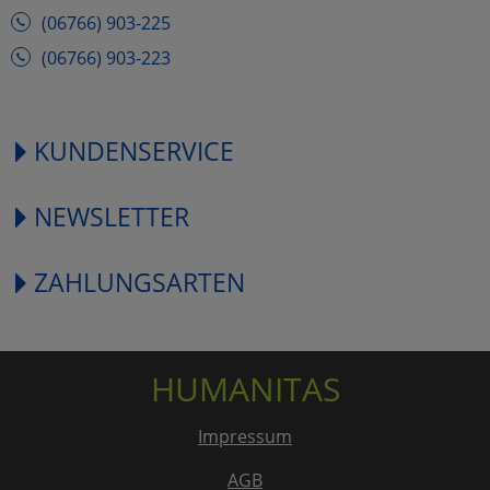
(06766) 903-225
(06766) 903-223
KUNDENSERVICE
NEWSLETTER
ZAHLUNGSARTEN
HUMANITAS
Impressum
AGB