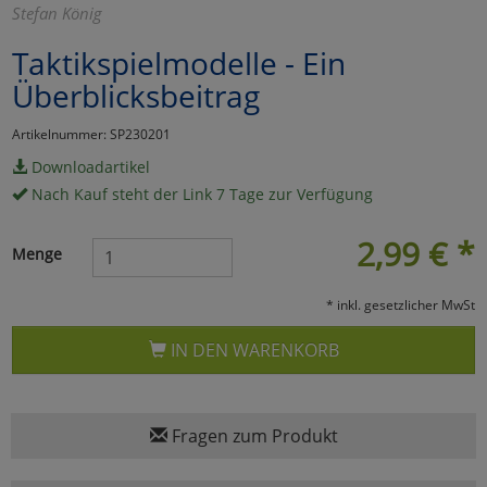
Stefan König
Marketing
Taktikspielmodelle - Ein
Überblicksbeitrag
Umfragetools
Artikelnummer: SP230201
Downloadartikel
Cookies
Alle Akzeptieren
Nach Kauf steht der Link 7 Tage zur Verfügung
Cookies
Einstellungen speichern
2,99
€
*
Menge
zu Haupptseite Zustimmun
zurück
* inkl. gesetzlicher MwSt
IN DEN WARENKORB
Fragen zum Produkt