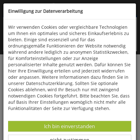
Kompletten Head der Seite überspringen
(06766) 903-200
oder (06766) 9323-960
Einwilligung zur Datenverarbeitung
Wir verwenden Cookies oder vergleichbare Technologien
um Ihnen ein optimales und sicheres Einkaufserlebnis zu
bieten. Einige sind essenziell und für das
ordnungsgemäße Funktionieren der Website notwendig
während andere lediglich zu anonymen Statistikzwecken,
für Komforteinstellungen oder zur Anzeige
personalisierter Inhalte genutzt werden. Dafür können Sie
Startseite
Bücher
Geschichte
Antike
hier Ihre Einwilligung erteilen und jederzeit widerrufen
oder anpassen. Weitere Informationen dazu finden Sie in
Germania
unserer Datenschutzerklärung. Sollten Sie optionale
Cookies ablehnen, wird Ihr Besuch nur mit zwingend
notwendigen Cookies fortgeführt. Bitte beachten Sie, dass
auf Basis Ihrer Einstellungen womöglich nicht mehr alle
Funktionalitäten der Seite zur Verfügung stehen.
Datenverarbeitung -
Ich bin einverstanden
Datenverarbeitung -