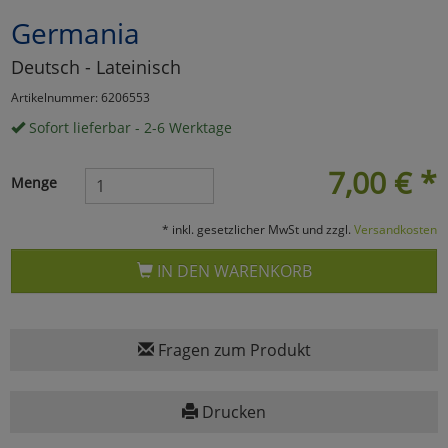
Germania
Marketing
Deutsch - Lateinisch
Umfragetools
Artikelnummer: 6206553
Sofort lieferbar - 2-6 Werktage
Cookies
Alle Akzeptieren
7,00
€
*
Menge
Cookies
Einstellungen speichern
* inkl. gesetzlicher MwSt und zzgl.
Versandkosten
zu Haupptseite Zustimmun
zurück
IN DEN WARENKORB
Fragen zum Produkt
Drucken