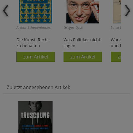
Arthur Schopenhauer:
Gregor Gysi:
Lotta Lubkoll:
Die Kunst, Recht
Was Politiker nicht
Wandern, 
zu behalten
sagen
und lange
zum Artikel
zum Artikel
zum Ar
Zuletzt angesehenen Artikel: