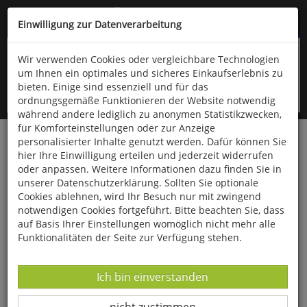
Kompletten Head der Seite überspringen
(06766) 903-200
oder (06766) 9323-960
Einwilligung zur Datenverarbeitung
Wir verwenden Cookies oder vergleichbare Technologien
um Ihnen ein optimales und sicheres Einkaufserlebnis zu
bieten. Einige sind essenziell und für das
ordnungsgemäße Funktionieren der Website notwendig
während andere lediglich zu anonymen Statistikzwecken,
für Komforteinstellungen oder zur Anzeige
personalisierter Inhalte genutzt werden. Dafür können Sie
Startseite
Bücher
Geschichte
Zeitgeschichte
hier Ihre Einwilligung erteilen und jederzeit widerrufen
oder anpassen. Weitere Informationen dazu finden Sie in
Täuschung
unserer Datenschutzerklärung. Sollten Sie optionale
Cookies ablehnen, wird Ihr Besuch nur mit zwingend
notwendigen Cookies fortgeführt. Bitte beachten Sie, dass
auf Basis Ihrer Einstellungen womöglich nicht mehr alle
Funktionalitäten der Seite zur Verfügung stehen.
Datenverarbeitung -
Ich bin einverstanden
Datenverarbeitung -