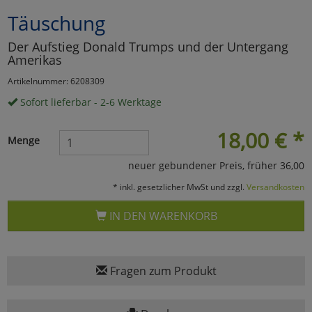
Täuschung
Marketing
Der Aufstieg Donald Trumps und der Untergang
Amerikas
Umfragetools
Artikelnummer: 6208309
Sofort lieferbar - 2-6 Werktage
Cookies
Alle Akzeptieren
18,00
€
*
Menge
Cookies
Einstellungen speichern
neuer gebundener Preis, früher 36,00
zu Haupptseite Zustimmun
zurück
* inkl. gesetzlicher MwSt und zzgl.
Versandkosten
IN DEN WARENKORB
Fragen zum Produkt