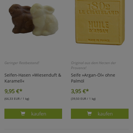
Marketing
Umfragetools
Cookies
Alle Akzeptieren
Cookies
Einstellungen speichern
Geringer Restbestand!
Original aus dem Herzen der
Provence!
Seifen-Hasen »Wiesenduft &
Seife »Argan-Öl« ohne
zu Haupptseite Zustimmun
zurück
Karamell«
Palmöl
9,95
€*
3,95
€*
(66,33 EUR / 1 kg)
(39,50 EUR / 1 kg)
Produkt OVIS-SEIFEN HASEN 2ER-SET WIESE
Produkt ARGAN
kaufen
kaufen