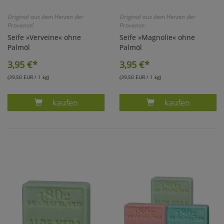
Original aus dem Herzen der
Original aus dem Herzen der
Provence!
Provence:
Seife »Verveine« ohne
Seife »Magnolie« ohne
Palmöl
Palmöl
3,95
€*
3,95
€*
(39,50 EUR / 1 kg)
(39,50 EUR / 1 kg)
Produkt VERVEINE-SEIFE OHNE PALMÖL
Produkt MAGNO
kaufen
kaufen