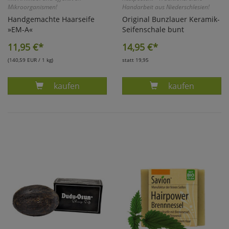
Mikroorganismen!
Handarbeit aus Niederschlesien!
Handgemachte Haarseife
Original Bunzlauer Keramik-
»EM-A«
Seifenschale bunt
11,95
€*
14,95
€*
(140,59 EUR / 1 kg)
statt 19,95
Produkt HAARSEIFE EM-A
Produkt KERAM
kaufen
kaufen