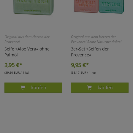
Original aus dem Herzen der
Original aus dem Herzen der
Provence!
Provence! Reine Naturprodukte!
Seife »Aloe Vera« ohne
3er-Set »Seifen der
Palmöl
Provence«
3,95
€*
9,95
€*
(39,50 EUR / 1 kg)
(33,17 EUR / 1 kg)
Produkt ALOE VERA SEIFE OHNE PALMÖL
Produkt SET: 3
kaufen
kaufen