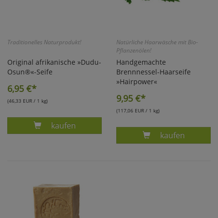
Traditionelles Naturprodukt!
Natürliche Haarwäsche mit Bio-
Pflanzenölen!
Original afrikanische »Dudu-
Handgemachte
Osun®«-Seife
Brennnessel-Haarseife
»Hairpower«
6,95
€*
9,95
€*
(46,33 EUR / 1 kg)
(117,06 EUR / 1 kg)
Produkt ORIGINAL DUDU-OSUN SEIFE
kaufen
Produkt BRENN
kaufen