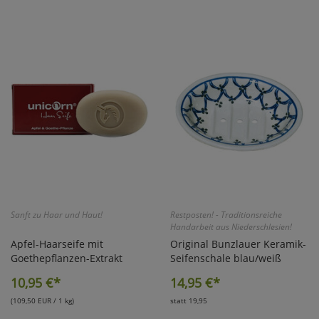
Sanft zu Haar und Haut!
Restposten! - Traditionsreiche
Handarbeit aus Niederschlesien!
Apfel-Haarseife mit
Original Bunzlauer Keramik-
Goethepflanzen-Extrakt
Seifenschale blau/weiß
10,95
€*
14,95
€*
(109,50 EUR / 1 kg)
statt 19,95