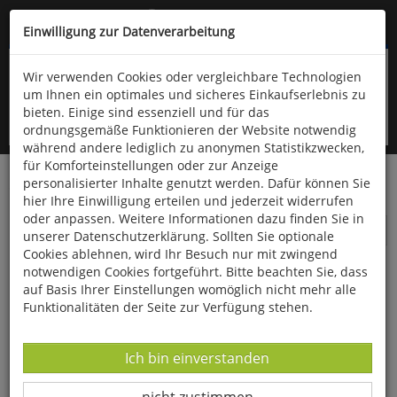
Kompletten Head der Seite überspringen
(06766) 903-200
oder (06766) 9323-960
Einwilligung zur Datenverarbeitung
Wir verwenden Cookies oder vergleichbare Technologien
um Ihnen ein optimales und sicheres Einkaufserlebnis zu
bieten. Einige sind essenziell und für das
ordnungsgemäße Funktionieren der Website notwendig
während andere lediglich zu anonymen Statistikzwecken,
für Komforteinstellungen oder zur Anzeige
personalisierter Inhalte genutzt werden. Dafür können Sie
Startseite
Gesundheit & Wohlbefinden
Seifen
hier Ihre Einwilligung erteilen und jederzeit widerrufen
oder anpassen. Weitere Informationen dazu finden Sie in
Seifen
unserer Datenschutzerklärung. Sollten Sie optionale
Cookies ablehnen, wird Ihr Besuch nur mit zwingend
notwendigen Cookies fortgeführt. Bitte beachten Sie, dass
auf Basis Ihrer Einstellungen womöglich nicht mehr alle
Funktionalitäten der Seite zur Verfügung stehen.
Datenverarbeitung -
Ich bin einverstanden
Datenverarbeitung -