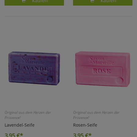
Produkt MINZ-SEIFE
Produkt OLIVEN
kaufen
kaufen
Original aus dem Herzen der
Original aus dem Herzen der
Provence!
Provence!
Lavendel-Seife
Rosen-Seife
3,95
€*
3,95
€*