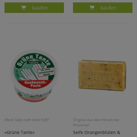
Produkt APFEL-HAARSEIFE MIT GOETHE- PFLA
Produkt KERAM
kaufen
kaufen
Wenn Seife nicht mehr hilft!
Original aus dem Herzen der
Provence!
»Grüne Tante«
Seife Orangenblüten &