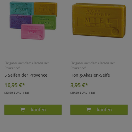
Original aus dem Herzen der
Original aus dem Herzen der
Provence!
Provence!
5 Seifen der Provence
Honig-Akazien-Seife
16,95
€*
3,95
€*
(33,90 EUR / 1 kg)
(39,50 EUR / 1 kg)
Produkt SET: 5 SEIFEN DER PROVENCE
Produkt HONIG-
kaufen
kaufen