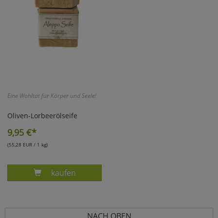
Eine Wohltat für Körper und Seele!
Oliven-Lorbeerölseife
9,95
€*
(55,28 EUR / 1 kg)
Produkt ORIGINAL OLIVEN- LORBEERÖLSEIFE
kaufen
NACH OBEN