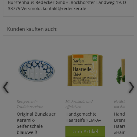
Bürstenhaus Redecker GmbH, Bockhorster Landweg 19, D
33775 Versmold, kontakt@redecker.de
Kunden kauften auch:
Restposten! -
Mit Arnikaöl und
Natürliche H
Traditionsreiche
effektiven
mit Bio-Pflan
Handarbeit aus
Mikroorganismen!
Original Bunzlauer
Handgemachte
Handgema
Niederschlesien!
Keramik-
Haarseife »EM-A«
Brennnesse
Seifenschale
Haarseife
zum Artikel
blau/weiß
»Hairpowe