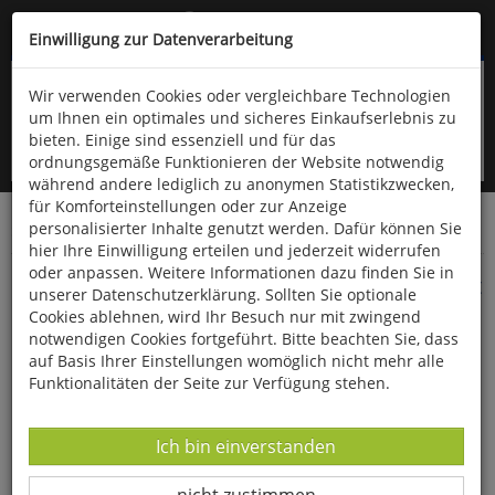
Kompletten Head der Seite überspringen
(06766) 903-200
oder (06766) 9323-960
Einwilligung zur Datenverarbeitung
Wir verwenden Cookies oder vergleichbare Technologien
um Ihnen ein optimales und sicheres Einkaufserlebnis zu
bieten. Einige sind essenziell und für das
ordnungsgemäße Funktionieren der Website notwendig
während andere lediglich zu anonymen Statistikzwecken,
für Komforteinstellungen oder zur Anzeige
personalisierter Inhalte genutzt werden. Dafür können Sie
Startseite
Gesundheit & Wohlbefinden
Seifen
hier Ihre Einwilligung erteilen und jederzeit widerrufen
oder anpassen. Weitere Informationen dazu finden Sie in
Original Bunzlauer Keramik-Seifenschale bunt
unserer Datenschutzerklärung. Sollten Sie optionale
Cookies ablehnen, wird Ihr Besuch nur mit zwingend
notwendigen Cookies fortgeführt. Bitte beachten Sie, dass
auf Basis Ihrer Einstellungen womöglich nicht mehr alle
Funktionalitäten der Seite zur Verfügung stehen.
Datenverarbeitung -
Ich bin einverstanden
Datenverarbeitung -