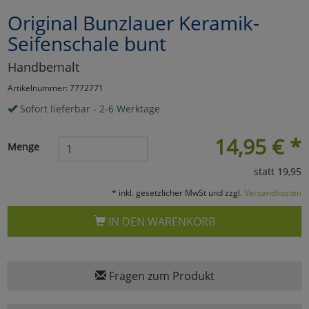
Original Bunzlauer Keramik-
Marketing
Seifenschale bunt
Umfragetools
Handbemalt
Artikelnummer: 7772771
Sofort lieferbar - 2-6 Werktage
Cookies
Alle Akzeptieren
14,95
€
*
Cookies
Einstellungen speichern
Menge
statt 19,95
zu Haupptseite Zustimmun
zurück
* inkl. gesetzlicher MwSt und zzgl.
Versandkosten
IN DEN WARENKORB
Fragen zum Produkt