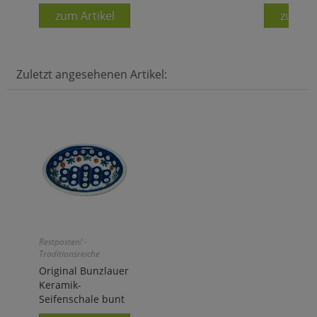
zum Artikel
zum Ar
Zuletzt angesehenen Artikel:
Restposten! -
Traditionsreiche
Handarbeit aus
Original Bunzlauer
Niederschlesien!
Keramik-
Seifenschale bunt