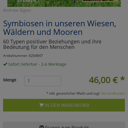
Marketing
Andreas Gigon:
Symbiosen in unseren Wiesen,
Umfragetools
Wäldern und Mooren
60 Typen positiver Beziehungen und ihre
Bedeutung für den Menschen
Cookies
Alle Akzeptieren
Artikelnummer: 6204847
Cookies
Einstellungen speichern
Sofort lieferbar - 2-6 Werktage
zu Haupptseite Zustimmun
zurück
46,00
€
*
Menge
* inkl. gesetzlicher MwSt und zzgl.
Versandkosten
IN DEN WARENKORB
Fragen zum Produkt