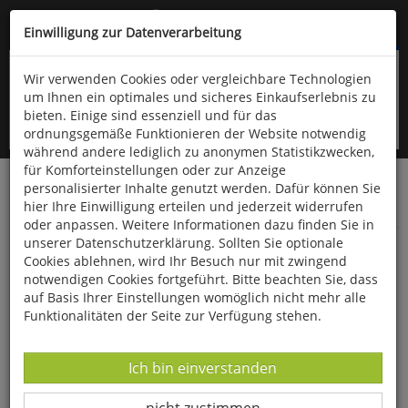
Kompletten Head der Seite überspringen
(06766) 903-200
oder (06766) 9323-960
Einwilligung zur Datenverarbeitung
Wir verwenden Cookies oder vergleichbare Technologien
um Ihnen ein optimales und sicheres Einkaufserlebnis zu
bieten. Einige sind essenziell und für das
ordnungsgemäße Funktionieren der Website notwendig
während andere lediglich zu anonymen Statistikzwecken,
für Komforteinstellungen oder zur Anzeige
personalisierter Inhalte genutzt werden. Dafür können Sie
Startseite
Bücher
Biologie allgemein
hier Ihre Einwilligung erteilen und jederzeit widerrufen
Ökologie & Naturschutz
oder anpassen. Weitere Informationen dazu finden Sie in
unserer Datenschutzerklärung. Sollten Sie optionale
Symbiosen in unseren Wiesen, Wäldern und
Cookies ablehnen, wird Ihr Besuch nur mit zwingend
Mooren
notwendigen Cookies fortgeführt. Bitte beachten Sie, dass
auf Basis Ihrer Einstellungen womöglich nicht mehr alle
Funktionalitäten der Seite zur Verfügung stehen.
Datenverarbeitung -
Ich bin einverstanden
Datenverarbeitung -