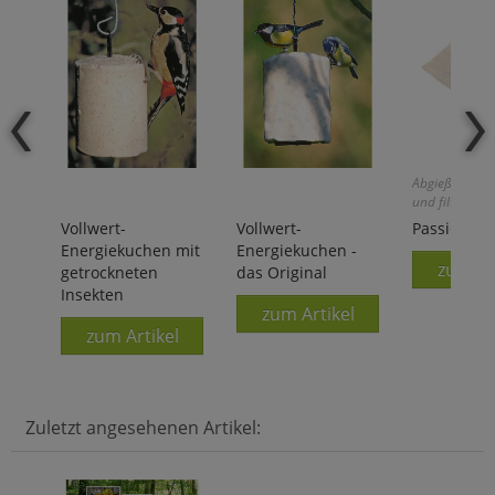
Abgießen, pas
und filtern!
Vollwert-
Vollwert-
Passiertuc
Energiekuchen mit
Energiekuchen -
zum Ar
getrockneten
das Original
Insekten
zum Artikel
zum Artikel
Zuletzt angesehenen Artikel: