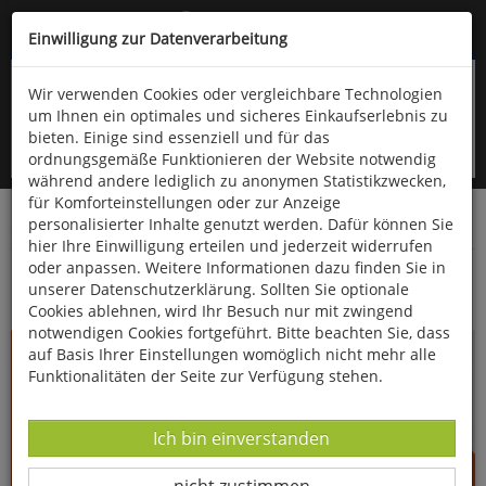
Kompletten Head der Seite überspringen
(06766) 903-200
oder (06766) 9323-960
Einwilligung zur Datenverarbeitung
Wir verwenden Cookies oder vergleichbare Technologien
um Ihnen ein optimales und sicheres Einkaufserlebnis zu
bieten. Einige sind essenziell und für das
ordnungsgemäße Funktionieren der Website notwendig
während andere lediglich zu anonymen Statistikzwecken,
für Komforteinstellungen oder zur Anzeige
personalisierter Inhalte genutzt werden. Dafür können Sie
Startseite
Bücher
Essen & Trinken
hier Ihre Einwilligung erteilen und jederzeit widerrufen
oder anpassen. Weitere Informationen dazu finden Sie in
Das einfachste Kochbuch der Welt - Suppen
unserer Datenschutzerklärung. Sollten Sie optionale
Cookies ablehnen, wird Ihr Besuch nur mit zwingend
notwendigen Cookies fortgeführt. Bitte beachten Sie, dass
auf Basis Ihrer Einstellungen womöglich nicht mehr alle
Funktionalitäten der Seite zur Verfügung stehen.
Datenverarbeitung -
Ich bin einverstanden
Datenverarbeitung -