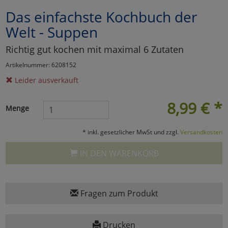
Das einfachste Kochbuch der
Marketing
Welt - Suppen
Umfragetools
Richtig gut kochen mit maximal 6 Zutaten
Artikelnummer: 6208152
Leider ausverkauft
Cookies
Alle Akzeptieren
8,99
€
*
Cookies
Einstellungen speichern
Menge
zu Haupptseite Zustimmun
zurück
* inkl. gesetzlicher MwSt und zzgl.
Versandkosten
IN DEN WARENKORB
Fragen zum Produkt
Drucken