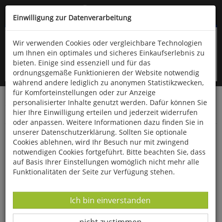
Kompletten Head der Seite überspringen
(06766) 903-200
oder (06766) 9323-960
Einwilligung zur Datenverarbeitung
Wir verwenden Cookies oder vergleichbare Technologien
um Ihnen ein optimales und sicheres Einkaufserlebnis zu
bieten. Einige sind essenziell und für das
ordnungsgemäße Funktionieren der Website notwendig
während andere lediglich zu anonymen Statistikzwecken,
für Komforteinstellungen oder zur Anzeige
personalisierter Inhalte genutzt werden. Dafür können Sie
Startseite
Bücher
Downloads
Zeitschriften
hier Ihre Einwilligung erteilen und jederzeit widerrufen
SportPraxis
oder anpassen. Weitere Informationen dazu finden Sie in
unserer Datenschutzerklärung. Sollten Sie optionale
Suchen und Finden mit Apps
Cookies ablehnen, wird Ihr Besuch nur mit zwingend
notwendigen Cookies fortgeführt. Bitte beachten Sie, dass
auf Basis Ihrer Einstellungen womöglich nicht mehr alle
Funktionalitäten der Seite zur Verfügung stehen.
Datenverarbeitung -
Ich bin einverstanden
Datenverarbeitung -