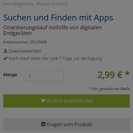
Jana Bergmann, Marcus Schmidt
Marketing
Suchen und Finden mit Apps
Orientierungslauf mithilfe von digitalen
Umfragetools
Endgeräten
Artikelnummer: SP220209
Cookies
Alle Akzeptieren
Downloadartikel
Nach Kauf steht der Link 7 Tage zur Verfügung
Cookies
Einstellungen speichern
2,99
€
*
Menge
zu Haupptseite Zustimmun
zurück
* inkl. gesetzlicher MwSt
IN DEN WARENKORB
Fragen zum Produkt