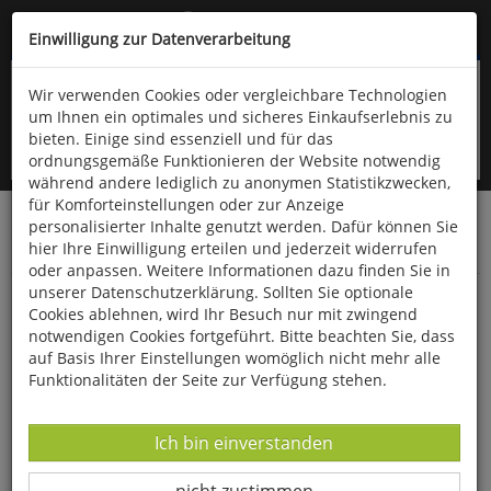
Kompletten Head der Seite überspringen
(06766) 903-200
oder (06766) 9323-960
Einwilligung zur Datenverarbeitung
Wir verwenden Cookies oder vergleichbare Technologien
um Ihnen ein optimales und sicheres Einkaufserlebnis zu
bieten. Einige sind essenziell und für das
ordnungsgemäße Funktionieren der Website notwendig
während andere lediglich zu anonymen Statistikzwecken,
für Komforteinstellungen oder zur Anzeige
personalisierter Inhalte genutzt werden. Dafür können Sie
Startseite
Bücher
Quelle & Meyer Verlag
Flora
hier Ihre Einwilligung erteilen und jederzeit widerrufen
Bestimmungskarten
oder anpassen. Weitere Informationen dazu finden Sie in
unserer Datenschutzerklärung. Sollten Sie optionale
Strandpflanzen an Nord- und Ostsee im
Cookies ablehnen, wird Ihr Besuch nur mit zwingend
Vergleich
notwendigen Cookies fortgeführt. Bitte beachten Sie, dass
auf Basis Ihrer Einstellungen womöglich nicht mehr alle
Funktionalitäten der Seite zur Verfügung stehen.
Datenverarbeitung -
Ich bin einverstanden
Datenverarbeitung -