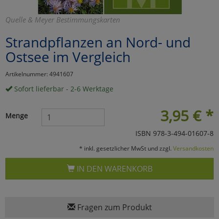
Marketing
Quelle & Meyer Bestimmungskarten
Strandpflanzen an Nord- und
Umfragetools
Ostsee im Vergleich
Artikelnummer: 4941607
Cookies
Alle Akzeptieren
Sofort lieferbar - 2-6 Werktage
Cookies
Einstellungen speichern
3,95
€
*
Menge
zu Haupptseite Zustimmun
zurück
ISBN 978-3-494-01607-8
* inkl. gesetzlicher MwSt und zzgl.
Versandkosten
IN DEN WARENKORB
Fragen zum Produkt