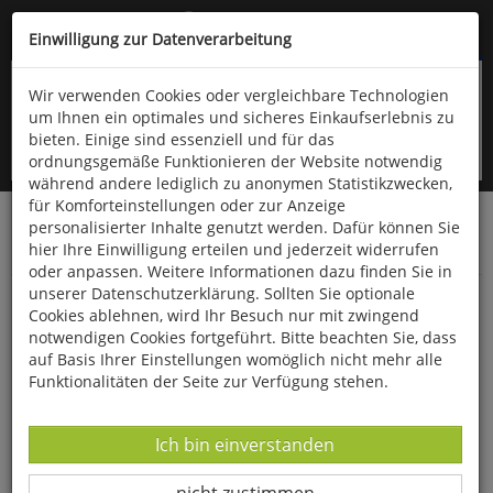
Kompletten Head der Seite überspringen
(06766) 903-200
oder (06766) 9323-960
Einwilligung zur Datenverarbeitung
Wir verwenden Cookies oder vergleichbare Technologien
um Ihnen ein optimales und sicheres Einkaufserlebnis zu
bieten. Einige sind essenziell und für das
ordnungsgemäße Funktionieren der Website notwendig
während andere lediglich zu anonymen Statistikzwecken,
für Komforteinstellungen oder zur Anzeige
personalisierter Inhalte genutzt werden. Dafür können Sie
Startseite
Bücher
Quelle & Meyer Verlag
Flora
hier Ihre Einwilligung erteilen und jederzeit widerrufen
Bestimmungskarten
oder anpassen. Weitere Informationen dazu finden Sie in
unserer Datenschutzerklärung. Sollten Sie optionale
Strandpflanzen an Nord- und Ostsee im
Cookies ablehnen, wird Ihr Besuch nur mit zwingend
Vergleich 10er Set
notwendigen Cookies fortgeführt. Bitte beachten Sie, dass
auf Basis Ihrer Einstellungen womöglich nicht mehr alle
Funktionalitäten der Seite zur Verfügung stehen.
Datenverarbeitung -
Ich bin einverstanden
Datenverarbeitung -