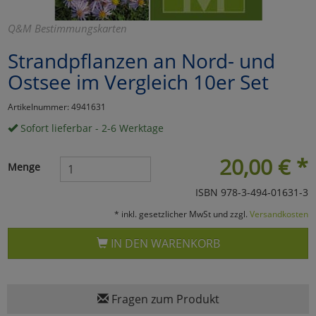
Marketing
Q&M Bestimmungskarten
Strandpflanzen an Nord- und
Umfragetools
Ostsee im Vergleich 10er Set
Artikelnummer: 4941631
Cookies
Alle Akzeptieren
Sofort lieferbar - 2-6 Werktage
Cookies
Einstellungen speichern
20,00
€
*
Menge
zu Haupptseite Zustimmun
zurück
ISBN 978-3-494-01631-3
* inkl. gesetzlicher MwSt und zzgl.
Versandkosten
IN DEN WARENKORB
Fragen zum Produkt