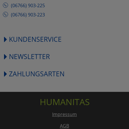
(06766) 903-225
(06766) 903-223
KUNDENSERVICE
NEWSLETTER
ZAHLUNGSARTEN
HUMANITAS
Impressum
AGB