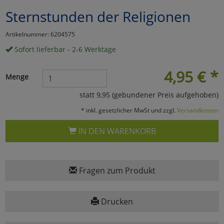
Sternstunden der Religionen
Marketing
Artikelnummer: 6204575
Umfragetools
Sofort lieferbar - 2-6 Werktage
4,95
€
*
Menge
Cookies
Alle Akzeptieren
statt 9,95 (gebundener Preis aufgehoben)
Cookies
Einstellungen speichern
* inkl. gesetzlicher MwSt und zzgl.
Versandkosten
zu Haupptseite Zustimmun
zurück
IN DEN WARENKORB
Fragen zum Produkt
Drucken