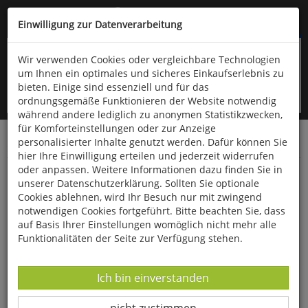
Kompletten Head der Seite überspringen
(06766) 903-200
oder (06766) 9323-960
Einwilligung zur Datenverarbeitung
Wir verwenden Cookies oder vergleichbare Technologien
um Ihnen ein optimales und sicheres Einkaufserlebnis zu
bieten. Einige sind essenziell und für das
ordnungsgemäße Funktionieren der Website notwendig
während andere lediglich zu anonymen Statistikzwecken,
für Komforteinstellungen oder zur Anzeige
personalisierter Inhalte genutzt werden. Dafür können Sie
Startseite
Bücher
Religion
hier Ihre Einwilligung erteilen und jederzeit widerrufen
oder anpassen. Weitere Informationen dazu finden Sie in
Sternstunden der Religionen
unserer Datenschutzerklärung. Sollten Sie optionale
Cookies ablehnen, wird Ihr Besuch nur mit zwingend
notwendigen Cookies fortgeführt. Bitte beachten Sie, dass
auf Basis Ihrer Einstellungen womöglich nicht mehr alle
Funktionalitäten der Seite zur Verfügung stehen.
Datenverarbeitung -
Ich bin einverstanden
Datenverarbeitung -