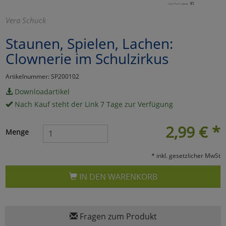
Marketing
Vera Schuck
Staunen, Spielen, Lachen:
Umfragetools
Clownerie im Schulzirkus
Artikelnummer: SP200102
Cookies
Alle Akzeptieren
Downloadartikel
Nach Kauf steht der Link 7 Tage zur Verfügung
Cookies
Einstellungen speichern
2,99
€
*
zu Haupptseite Zustimmun
zurück
Menge
* inkl. gesetzlicher MwSt
IN DEN WARENKORB
Fragen zum Produkt