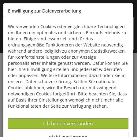
Kompletten Head der Seite überspringen
(06766) 903-200
oder (06766) 9323-960
Einwilligung zur Datenverarbeitung
Wir verwenden Cookies oder vergleichbare Technologien
um Ihnen ein optimales und sicheres Einkaufserlebnis zu
bieten. Einige sind essenziell und für das
ordnungsgemäße Funktionieren der Website notwendig
während andere lediglich zu anonymen Statistikzwecken,
für Komforteinstellungen oder zur Anzeige
personalisierter Inhalte genutzt werden. Dafür können Sie
Startseite
Bücher
Downloads
Zeitschriften
hier Ihre Einwilligung erteilen und jederzeit widerrufen
SportPraxis
oder anpassen. Weitere Informationen dazu finden Sie in
unserer Datenschutzerklärung. Sollten Sie optionale
Staunen, Spielen, Lachen: Clownerie im
Cookies ablehnen, wird Ihr Besuch nur mit zwingend
Schulzirkus
notwendigen Cookies fortgeführt. Bitte beachten Sie, dass
auf Basis Ihrer Einstellungen womöglich nicht mehr alle
Funktionalitäten der Seite zur Verfügung stehen.
Datenverarbeitung -
Ich bin einverstanden
Datenverarbeitung -