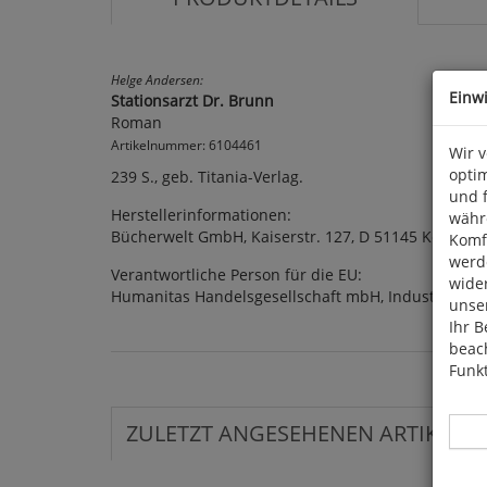
Helge Andersen:
Einw
Stationsarzt Dr. Brunn
Roman
Artikelnummer: 6104461
Wir 
optim
239 S., geb. Titania-Verlag.
und 
Herstellerinformationen:
währ
Bücherwelt GmbH, Kaiserstr. 127, D 51145 Köln
Komfo
werde
Verantwortliche Person für die EU:
wide
Humanitas Handelsgesellschaft mbH, Industriepar
unser
Ihr B
beach
Funkt
ZULETZT ANGESEHENEN ARTIKEL: