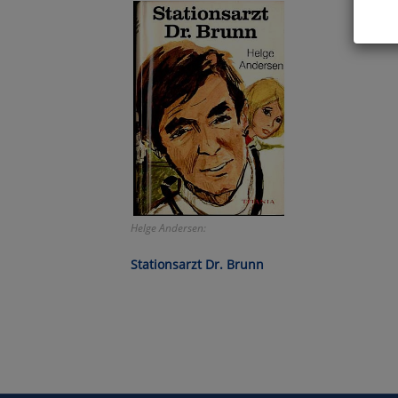
Hier 
Cook
fortg
nicht
Selbs
anpa
Ko
Helge Andersen:
Wa
Stationsarzt Dr. Brunn
Pe
Ma