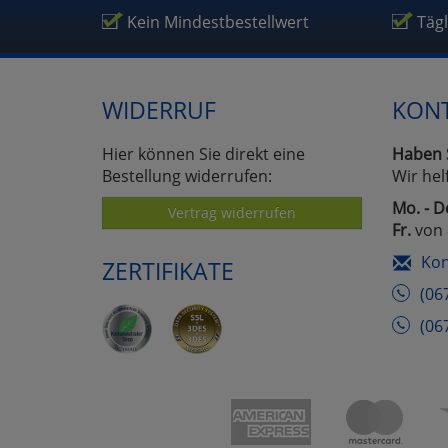
Um
Kein Mindestbestellwert
Täg
WIDERRUF
KON
Hier können Sie direkt eine
Haben 
Bestellung widerrufen:
Wir hel
Mo. - D
Vertrag widerrufen
Fr.
von 
Kon
ZERTIFIKATE
(06
(06