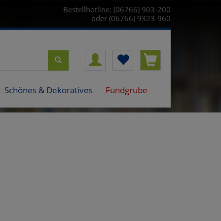
Bestellhotline: (06766) 903-200
oder (06766) 9323-960
Schönes & Dekoratives
Fundgrube