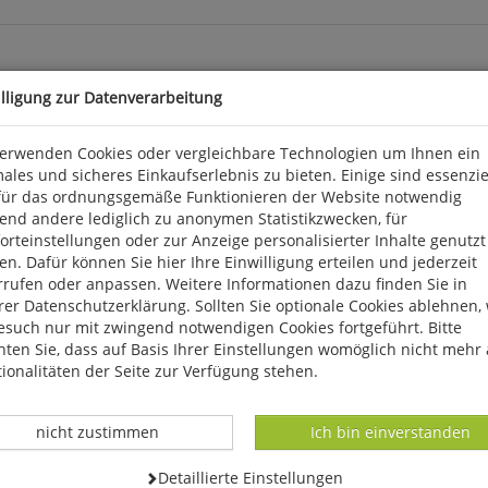
illigung zur Datenverarbeitung
verwenden Cookies oder vergleichbare Technologien um Ihnen ein
ales und sicheres Einkaufserlebnis zu bieten. Einige sind essenzie
für das ordnungsgemäße Funktionieren der Website notwendig
end andere lediglich zu anonymen Statistikzwecken, für
rteinstellungen oder zur Anzeige personalisierter Inhalte genutzt
n. Dafür können Sie hier Ihre Einwilligung erteilen und jederzeit
rrufen oder anpassen. Weitere Informationen dazu finden Sie in
k 3, D 56291 Wiebelsheim, service@humanitas-versand.de
er Datenschutzerklärung. Sollten Sie optionale Cookies ablehnen,
esuch nur mit zwingend notwendigen Cookies fortgeführt. Bitte
ten Sie, dass auf Basis Ihrer Einstellungen womöglich nicht mehr 
ionalitäten der Seite zur Verfügung stehen.
Datenverarbeitung -
Datenverarbeitung -
nicht zustimmen
Ich bin einverstanden
Datenverarbeitung -
Detaillierte Einstellungen