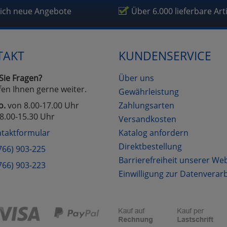
fragetools
lich neue Angebote
Über 6.000 lieferbare Art
Cookies
Cookies
Alle Akzeptieren
Einstellungen speichern
TAKT
KUNDENSERVICE
zu Haupptseite Zustimmung D
zurück
Sie Fragen?
Über uns
fen Ihnen gerne weiter.
Gewährleistung
o.
von 8.00-17.00 Uhr
Zahlungsarten
8.00-15.30 Uhr
Versandkosten
taktformular
Katalog anfordern
Direktbestellung
766) 903-225
Barrierefreiheit unserer We
766) 903-223
Einwilligung zur Datenverar