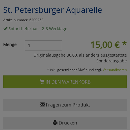
St. Petersburger Aquarelle
Marketing
Artikelnummer: 6209253
Umfragetools
Sofort lieferbar - 2-6 Werktage
15,00
€
*
Menge
Cookies
Alle Akzeptieren
Originalausgabe 30,00, als anders ausgestattete
Sonderausgabe
Cookies
Einstellungen speichern
* inkl. gesetzlicher MwSt und zzgl.
Versandkosten
zu Haupptseite Zustimmun
zurück
IN DEN WARENKORB
Fragen zum Produkt
Drucken