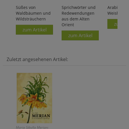
Süßes von
Sprichwörter und
Arabische
Waldbäumen und
Redewendungen
Weisheiten
Wildsträuchern
aus dem Alten
zum Ar
Orient
zum Artikel
zum Artikel
Zuletzt angesehenen Artikel:
Maria Sibylla Merian: