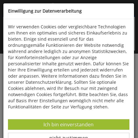
Kompletten Head der Seite überspringen
(06766) 903-200
oder (06766) 9323-960
Einwilligung zur Datenverarbeitung
Wir verwenden Cookies oder vergleichbare Technologien
um Ihnen ein optimales und sicheres Einkaufserlebnis zu
bieten. Einige sind essenziell und für das
ordnungsgemäße Funktionieren der Website notwendig
während andere lediglich zu anonymen Statistikzwecken,
für Komforteinstellungen oder zur Anzeige
personalisierter Inhalte genutzt werden. Dafür können Sie
Startseite
Bücher
Kunst
Bildende Kunst
hier Ihre Einwilligung erteilen und jederzeit widerrufen
oder anpassen. Weitere Informationen dazu finden Sie in
St. Petersburger Aquarelle
unserer Datenschutzerklärung. Sollten Sie optionale
Cookies ablehnen, wird Ihr Besuch nur mit zwingend
notwendigen Cookies fortgeführt. Bitte beachten Sie, dass
auf Basis Ihrer Einstellungen womöglich nicht mehr alle
Funktionalitäten der Seite zur Verfügung stehen.
Datenverarbeitung -
Ich bin einverstanden
Datenverarbeitung -