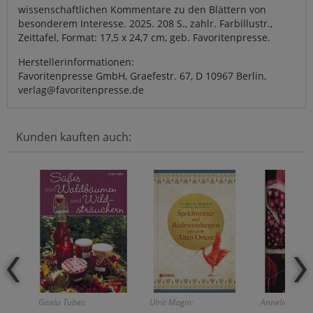
wissenschaftlichen Kommentare zu den Blättern von
besonderem Interesse. 2025. 208 S., zahlr. Farbillustr.,
Zeittafel, Format: 17,5 x 24,7 cm, geb. Favoritenpresse.
Herstellerinformationen:
Favoritenpresse GmbH, Graefestr. 67, D 10967 Berlin,
verlag@favoritenpresse.de
Kunden kauften auch:
Gisela Tubes:
Ulric Magin:
Anneliese Rü