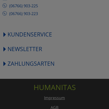
(06766) 903-225
(06766) 903-223
KUNDENSERVICE
NEWSLETTER
ZAHLUNGSARTEN
HUMANITAS
Impressum
AGB