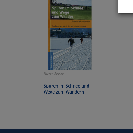
Hier 
Cook
fortg
nicht
Selbs
anpa
Ko
Dieter Appel:
Wa
Spuren im Schnee und
Wege zum Wandern
Pe
Ma