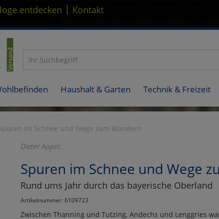
|
loge entdecken
Kontakt
Wohlbefinden
Haushalt & Garten
Technik & Freizeit
Spuren im Schnee und Wege zum Wandern
Dieter Appel:
Spuren im Schnee und Wege 
Rund ums Jahr durch das bayerische Oberland
Artikelnummer: 6109723
Zwischen Thanning und Tutzing, Andechs und Lenggries wart