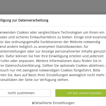
illigung zur Datenverarbeitung
verwenden Cookies oder vergleichbare Technologien um Ihnen ein
ales und sicheres Einkaufserlebnis zu bieten. Einige sind essenzie
für das ordnungsgemäße Funktionieren der Website notwendig
ies warten die schönsten Loipen direkt vor der Haustür. Und wenn
end andere lediglich zu anonymen Statistikzwecken, für
n für Winter und Sommer aufgeführt. 2007. 191 S., zahlr. Farbab
rteinstellungen oder zur Anzeige personalisierter Inhalte genutzt
n. Dafür können Sie hier Ihre Einwilligung erteilen und jederzeit
rrufen oder anpassen. Weitere Informationen dazu finden Sie in
baden, info@verlagshausroemerweg.de
er Datenschutzerklärung. Sollten Sie optionale Cookies ablehnen,
esuch nur mit zwingend notwendigen Cookies fortgeführt. Bitte
ten Sie, dass auf Basis Ihrer Einstellungen womöglich nicht mehr 
ionalitäten der Seite zur Verfügung stehen.
Datenverarbeitung -
Datenverarbeitung -
nicht zustimmen
Ich bin einverstanden
Datenverarbeitung -
Detaillierte Einstellungen