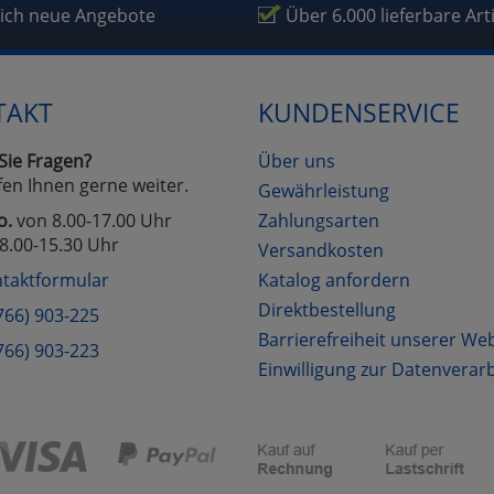
fragetools
lich neue Angebote
Über 6.000 lieferbare Art
Cookies
Cookies
Alle Akzeptieren
Einstellungen speichern
TAKT
KUNDENSERVICE
zu Haupptseite Zustimmung D
zurück
Sie Fragen?
Über uns
fen Ihnen gerne weiter.
Gewährleistung
o.
von 8.00-17.00 Uhr
Zahlungsarten
8.00-15.30 Uhr
Versandkosten
taktformular
Katalog anfordern
Direktbestellung
766) 903-225
Barrierefreiheit unserer We
766) 903-223
Einwilligung zur Datenverar