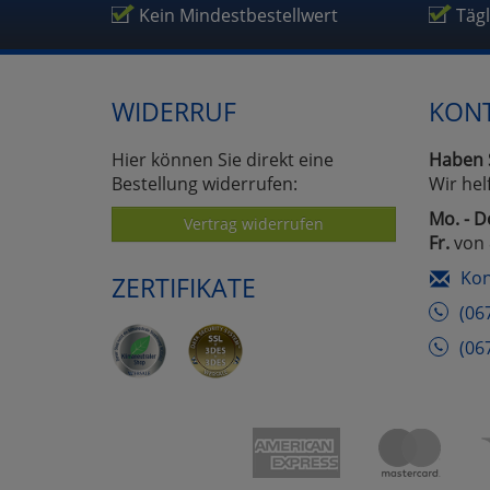
Um
Kein Mindestbestellwert
Täg
WIDERRUF
KON
Hier können Sie direkt eine
Haben 
Bestellung widerrufen:
Wir hel
Mo. - D
Vertrag widerrufen
Fr.
von 
Kon
ZERTIFIKATE
(06
(06