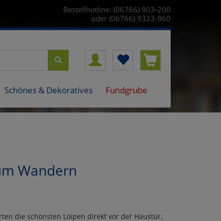
Bestellhotline: (06766) 903-200
oder (06766) 9323-960
Schönes & Dekoratives
Fundgrube
zum Wandern
en die schönsten Loipen direkt vor der Haustür.