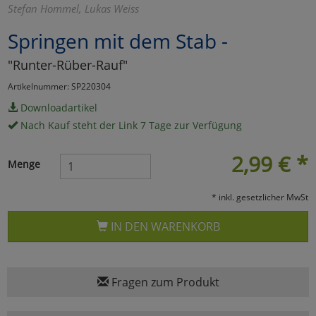
Stefan Hommel, Lukas Weiss
Marketing
Springen mit dem Stab -
"Runter-Rüber-Rauf"
Umfragetools
Artikelnummer: SP220304
Downloadartikel
Cookies
Alle Akzeptieren
Nach Kauf steht der Link 7 Tage zur Verfügung
Cookies
Einstellungen speichern
2,99
€
*
Menge
zu Haupptseite Zustimmun
zurück
* inkl. gesetzlicher MwSt
IN DEN WARENKORB
Fragen zum Produkt