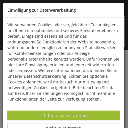
Kompletten Head der Seite überspringen
(06766) 903-200
oder (06766) 9323-960
Einwilligung zur Datenverarbeitung
Wir verwenden Cookies oder vergleichbare Technologien
um Ihnen ein optimales und sicheres Einkaufserlebnis zu
bieten. Einige sind essenziell und für das
ordnungsgemäße Funktionieren der Website notwendig
während andere lediglich zu anonymen Statistikzwecken,
für Komforteinstellungen oder zur Anzeige
personalisierter Inhalte genutzt werden. Dafür können Sie
Startseite
Bücher
Downloads
Zeitschriften
hier Ihre Einwilligung erteilen und jederzeit widerrufen
SportPraxis
oder anpassen. Weitere Informationen dazu finden Sie in
unserer Datenschutzerklärung. Sollten Sie optionale
Springen mit dem Stab -
Cookies ablehnen, wird Ihr Besuch nur mit zwingend
notwendigen Cookies fortgeführt. Bitte beachten Sie, dass
auf Basis Ihrer Einstellungen womöglich nicht mehr alle
Funktionalitäten der Seite zur Verfügung stehen.
Datenverarbeitung -
Ich bin einverstanden
Datenverarbeitung -