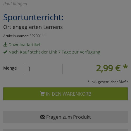
Paul Klingen
Marketing
Sportunterricht:
Ort engagierten Lernens
Umfragetools
Artikelnummer: SP200111
Downloadartikel
Cookies
Alle Akzeptieren
Nach Kauf steht der Link 7 Tage zur Verfügung
Cookies
Einstellungen speichern
2,99
€
*
Menge
zu Haupptseite Zustimmun
zurück
* inkl. gesetzlicher MwSt
IN DEN WARENKORB
Fragen zum Produkt