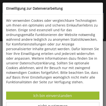
Kompletten Head der Seite überspringen
(06766) 903-200
oder (06766) 9323-960
Einwilligung zur Datenverarbeitung
Wir verwenden Cookies oder vergleichbare Technologien
um Ihnen ein optimales und sicheres Einkaufserlebnis zu
bieten. Einige sind essenziell und für das
ordnungsgemäße Funktionieren der Website notwendig
während andere lediglich zu anonymen Statistikzwecken,
für Komforteinstellungen oder zur Anzeige
personalisierter Inhalte genutzt werden. Dafür können Sie
Startseite
Bücher
Downloads
Zeitschriften
hier Ihre Einwilligung erteilen und jederzeit widerrufen
SportPraxis
oder anpassen. Weitere Informationen dazu finden Sie in
unserer Datenschutzerklärung. Sollten Sie optionale
Sportunterricht:
Cookies ablehnen, wird Ihr Besuch nur mit zwingend
notwendigen Cookies fortgeführt. Bitte beachten Sie, dass
auf Basis Ihrer Einstellungen womöglich nicht mehr alle
Funktionalitäten der Seite zur Verfügung stehen.
Datenverarbeitung -
Ich bin einverstanden
Datenverarbeitung -