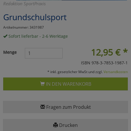
Redaktion SportPraxis
Marketing
Grundschulsport
Umfragetools
Artikelnummer: 3431987
Sofort lieferbar - 2-6 Werktage
Cookies
Alle Akzeptieren
12,95
€
*
Menge
Cookies
Einstellungen speichern
ISBN 978-3-7853-1987-1
* inkl. gesetzlicher MwSt und zzgl.
Versandkosten
zu Haupptseite Zustimmun
zurück
IN DEN WARENKORB
Fragen zum Produkt
Drucken