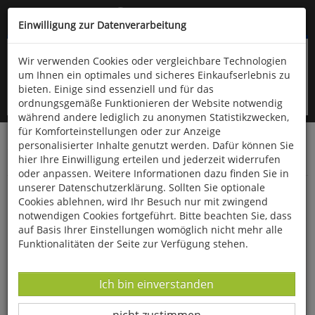
Kompletten Head der Seite überspringen
(06766) 903-200
oder (06766) 9323-960
Einwilligung zur Datenverarbeitung
Wir verwenden Cookies oder vergleichbare Technologien
um Ihnen ein optimales und sicheres Einkaufserlebnis zu
bieten. Einige sind essenziell und für das
ordnungsgemäße Funktionieren der Website notwendig
während andere lediglich zu anonymen Statistikzwecken,
für Komforteinstellungen oder zur Anzeige
personalisierter Inhalte genutzt werden. Dafür können Sie
Startseite
Bücher
Limpert Verlag
hier Ihre Einwilligung erteilen und jederzeit widerrufen
Kindergarten, Schule- und Vereinssport
Verschiedenes
oder anpassen. Weitere Informationen dazu finden Sie in
unserer Datenschutzerklärung. Sollten Sie optionale
Grundschulsport
Cookies ablehnen, wird Ihr Besuch nur mit zwingend
notwendigen Cookies fortgeführt. Bitte beachten Sie, dass
auf Basis Ihrer Einstellungen womöglich nicht mehr alle
Funktionalitäten der Seite zur Verfügung stehen.
Datenverarbeitung -
Ich bin einverstanden
Datenverarbeitung -