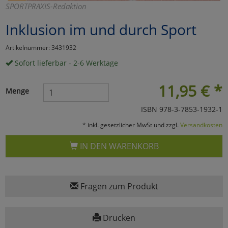
SPORTPRAXIS-Redaktion
Marketing
Inklusion im und durch Sport
Umfragetools
Artikelnummer: 3431932
Sofort lieferbar - 2-6 Werktage
Cookies
Alle Akzeptieren
11,95
€
*
Menge
Cookies
Einstellungen speichern
ISBN 978-3-7853-1932-1
* inkl. gesetzlicher MwSt und zzgl.
Versandkosten
zu Haupptseite Zustimmun
zurück
IN DEN WARENKORB
Fragen zum Produkt
Drucken