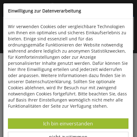
Kompletten Head der Seite überspringen
(06766) 903-200
oder (06766) 9323-960
Einwilligung zur Datenverarbeitung
Wir verwenden Cookies oder vergleichbare Technologien
um Ihnen ein optimales und sicheres Einkaufserlebnis zu
bieten. Einige sind essenziell und für das
ordnungsgemäße Funktionieren der Website notwendig
während andere lediglich zu anonymen Statistikzwecken,
für Komforteinstellungen oder zur Anzeige
personalisierter Inhalte genutzt werden. Dafür können Sie
Startseite
Bücher
Limpert Verlag
hier Ihre Einwilligung erteilen und jederzeit widerrufen
Kindergarten, Schule- und Vereinssport
Verschiedenes
oder anpassen. Weitere Informationen dazu finden Sie in
unserer Datenschutzerklärung. Sollten Sie optionale
Inklusion im und durch Sport
Cookies ablehnen, wird Ihr Besuch nur mit zwingend
notwendigen Cookies fortgeführt. Bitte beachten Sie, dass
auf Basis Ihrer Einstellungen womöglich nicht mehr alle
Funktionalitäten der Seite zur Verfügung stehen.
Datenverarbeitung -
Ich bin einverstanden
Datenverarbeitung -