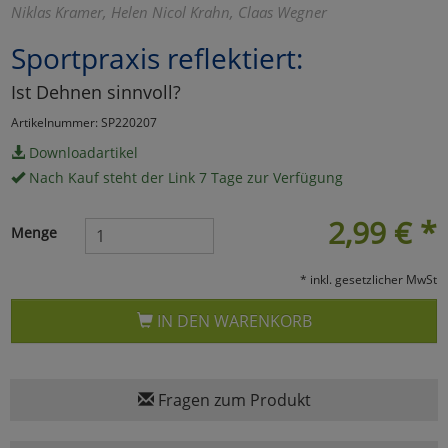
Niklas Kramer, Helen Nicol Krahn, Claas Wegner
Marketing
Sportpraxis reflektiert:
Ist Dehnen sinnvoll?
Umfragetools
Artikelnummer: SP220207
Downloadartikel
Cookies
Alle Akzeptieren
Nach Kauf steht der Link 7 Tage zur Verfügung
Cookies
Einstellungen speichern
2,99
€
*
Menge
zu Haupptseite Zustimmun
zurück
* inkl. gesetzlicher MwSt
IN DEN WARENKORB
Fragen zum Produkt