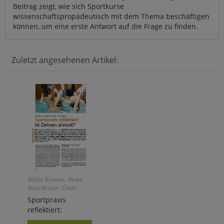
Beitrag zeigt, wie sich Sportkurse
wissenschaftspropädeutisch mit dem Thema beschäftigen
können, um eine erste Antwort auf die Frage zu finden.
Zuletzt angesehenen Artikel:
Niklas Kramer, Helen
Nicol Krahn, Claas
Wegner
Sportpraxis
reflektiert: