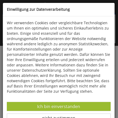
Kompletten Head der Seite überspringen
(06766) 903-200
oder (06766) 9323-960
Einwilligung zur Datenverarbeitung
Wir verwenden Cookies oder vergleichbare Technologien
um Ihnen ein optimales und sicheres Einkaufserlebnis zu
bieten. Einige sind essenziell und für das
ordnungsgemäße Funktionieren der Website notwendig
während andere lediglich zu anonymen Statistikzwecken,
für Komforteinstellungen oder zur Anzeige
personalisierter Inhalte genutzt werden. Dafür können Sie
Startseite
Bücher
Downloads
Zeitschriften
hier Ihre Einwilligung erteilen und jederzeit widerrufen
SportPraxis
oder anpassen. Weitere Informationen dazu finden Sie in
unserer Datenschutzerklärung. Sollten Sie optionale
Sportpraxis reflektiert:
Cookies ablehnen, wird Ihr Besuch nur mit zwingend
notwendigen Cookies fortgeführt. Bitte beachten Sie, dass
auf Basis Ihrer Einstellungen womöglich nicht mehr alle
Funktionalitäten der Seite zur Verfügung stehen.
Datenverarbeitung -
Ich bin einverstanden
Datenverarbeitung -